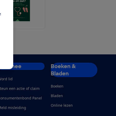
e
Doe mee
Boeken &
Bladen
ord lid
Boeken
teun een actie of claim
Bladen
Consumentenbond Panel
Online lezen
eld misleiding