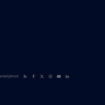
RSS-feed nieuws
Facebook
Twitter
Instagram
Youtube
LinkedIn
ankelijkheid