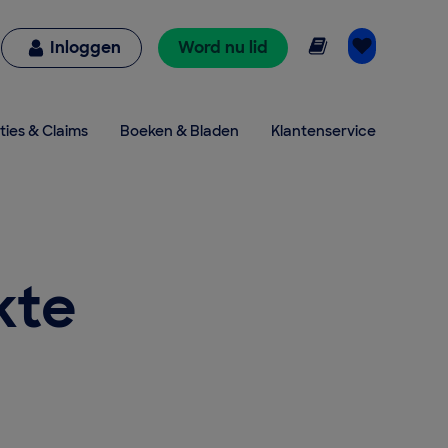
Online lezen
Inloggen
Word nu lid
ties & Claims
Boeken & Bladen
Klantenservice
kte