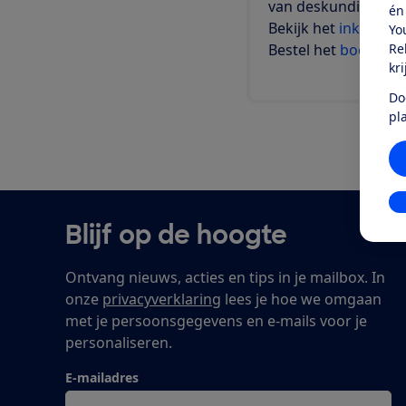
van deskundigen.
én
Bekijk het
inkijkexe
Yo
Re
Bestel het
boek 'Hoe
kr
Do
pl
In
Blijf op de hoogte
Ontvang nieuws, acties en tips in je mailbox. In
onze
privacyverklaring
lees je hoe we omgaan
met je persoonsgegevens en e-mails voor je
personaliseren.
E-mailadres