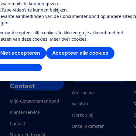
 via e-mails te kunnen geven.
mplaar van het boek Hoe zit dat?
(pdf)
uTube-video’s te kunnen bekijken.
levante aanbiedingen van de Consumentenbond op andere sites t
 zit dat?'
ijgen.
or op ‘Accepteer alle cookies’ te klikken ga je akkoord met het
aatsen van deze cookies.
Meer over cookies.
Niet accepteren
Accepteer alle cookies
stellingen aanpassen
Service &
Over ons
Contact
Wie zijn we
W
Mijn Consumentenbond
Vacatures
S
Klantenservice
Werken bij
Contact
Onze inkomsten
M
Stuur een bericht