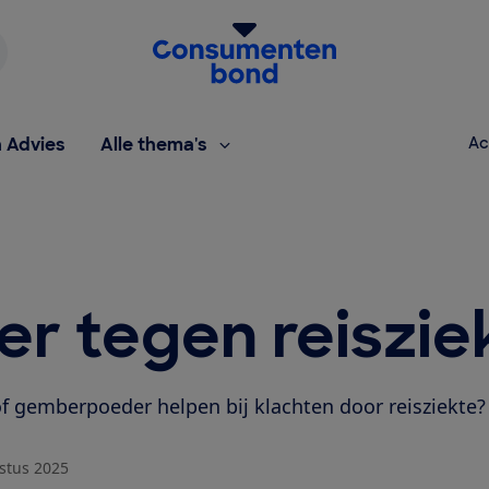
Homepage van de Consumentenbond
h Advies
Alle thema's
Ac
r tegen reiszie
f gemberpoeder helpen bij klachten door reisziekte?
stus 2025