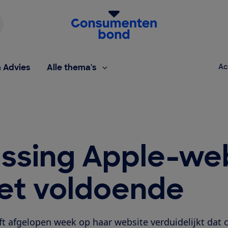
Homepage van de Consumentenbond
h Advies
Alle thema's
Ac
ssing Apple-we
iet voldoende
ft afgelopen week op haar website verduidelijkt da