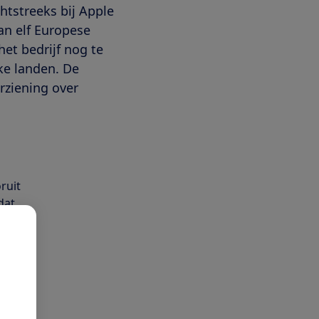
htstreeks bij Apple
an elf Europese
t bedrijf nog te
ke landen. De
ziening over
ruit
dat
bond.
se
ple
oe die
en.'