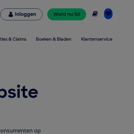
Online lezen
Inloggen
Word nu lid
ties & Claims
Boeken & Bladen
Klantenservice
bsite
t consumenten op