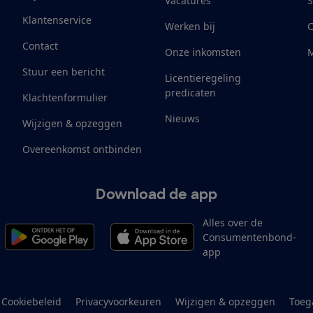
Vacatures
S
Klantenservice
Werken bij
Contact
Onze inkomsten
M
Stuur een bericht
Licentieregeling
predicaten
Klachtenformulier
Nieuws
Wijzigen & opzeggen
Overeenkomst ontbinden
Download de app
Alles over de
Consumentenbond-
app
Cookiebeleid
Privacyvoorkeuren
Wijzigen & opzeggen
Toeg