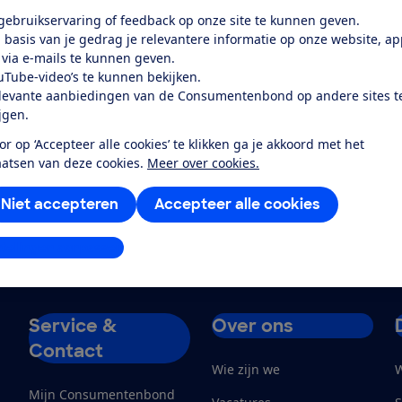
e actie
 gebruikservaring of feedback op onze site te kunnen geven.
 basis van je gedrag je relevantere informatie op onze website, a
t de Consumentenbond, gezamenlijk met tien andere Euro
 via e-mails te kunnen geven.
s van Apple geëist dat zij duidelijker communiceren over
uTube-video’s te kunnen bekijken.
ttelijke garantie en de garantie die Apple zelf biedt. Aanle
levante aanbiedingen van de Consumentenbond op andere sites t
rdeling van Apple door de Italiaanse mededingingsautorite
ijgen.
beroep gegaan. Apple heeft nog niet inhoudelijk gereageerd
or op ‘Accepteer alle cookies’ te klikken ga je akkoord met het
ntenbond.
aatsen van deze cookies.
Meer over cookies.
zijn over garantie
Niet accepteren
Accepteer alle cookies
stellingen aanpassen
Service &
Over ons
Contact
Wie zijn we
W
Mijn Consumentenbond