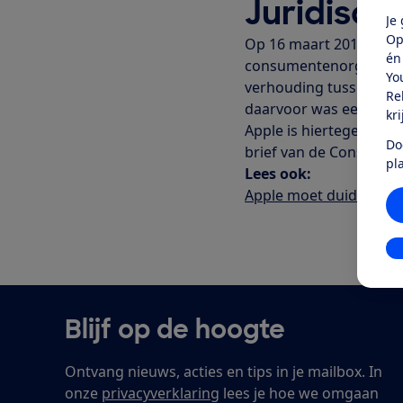
Juridisch
Je
Op
Op 16 maart 2012 heef
én
consumentenorganisatie
Yo
verhouding tussen de we
Re
daarvoor was een veroo
kr
Apple is hiertegen in 
Do
brief van de Consume
pl
Lees ook:
Apple moet duidelijker 
In
Blijf op de hoogte
Ontvang nieuws, acties en tips in je mailbox. In
onze
privacyverklaring
lees je hoe we omgaan