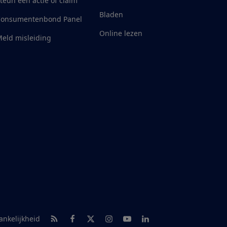
teun een actie of claim
Bladen
Consumentenbond Panel
Online lezen
eld misleiding
RSS-feed nieuws
Facebook
Twitter
Instagram
Youtube
LinkedIn
ankelijkheid