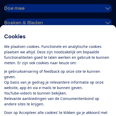
Doe mee
Boeken & Bladen
Cookies
Download de app
We plaatsen cookies. Functionele en analytische cookies
plaatsen we altijd. Deze zijn noodzakelijk om bepaalde
functionaliteiten goed te laten werken en gebruik te kunnen
meten. Er zijn ook cookies naar keuze om:
Alles over de
Consumentenbond-
Je gebruikservaring of feedback op onze site te kunnen
app
geven.
Op basis van je gedrag je relevantere informatie op onze
website, app én via e-mails te kunnen geven.
Algemene Voorwaarden
Privacyverklaring
YouTube-video’s te kunnen bekijken.
Cookiebeleid
Privacyvoorkeuren
Wijzigen & opzeggen
Relevante aanbiedingen van de Consumentenbond op
Toegankelijkheid
andere sites te krijgen.
RSS-feed nieuws
Facebook
Twitter
Instagram
Youtube
LinkedIn
Door op ‘Accepteer alle cookies’ te klikken ga je akkoord met