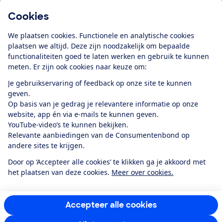
Cookies
Download de app
We plaatsen cookies. Functionele en analytische cookies
plaatsen we altijd. Deze zijn noodzakelijk om bepaalde
functionaliteiten goed te laten werken en gebruik te kunnen
meten. Er zijn ook cookies naar keuze om:
Alles over de
Consumentenbond-
Je gebruikservaring of feedback op onze site te kunnen
app
geven.
Op basis van je gedrag je relevantere informatie op onze
website, app én via e-mails te kunnen geven.
Algemene Voorwaarden
Privacyverklaring
YouTube-video’s te kunnen bekijken.
Cookiebeleid
Privacyvoorkeuren
Wijzigen & opzeggen
Relevante aanbiedingen van de Consumentenbond op
Toegankelijkheid
andere sites te krijgen.
RSS-feed nieuws
Facebook
Twitter
Instagram
Youtube
LinkedIn
Door op ‘Accepteer alle cookies’ te klikken ga je akkoord met
het plaatsen van deze cookies.
Meer over cookies.
12.901
consumenten
beoordelen de Consumentenbond
met gemiddeld
een
8,4
Accepteer alle cookies