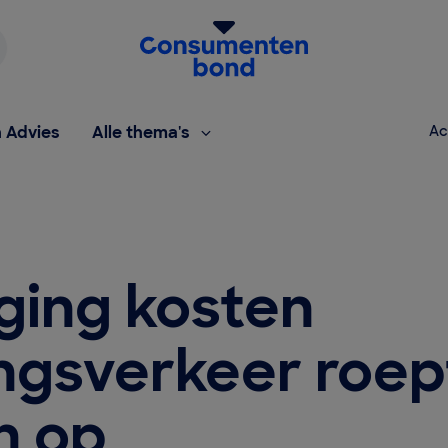
Homepage van de Consumentenbond
h Advies
Alle thema's
Ac
ging kosten
ingsverkeer roep
n op