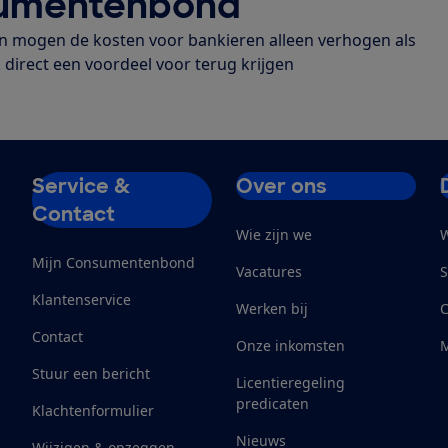
sumentenbond
 mogen de kosten voor bankieren alleen verhogen als
irect een voordeel voor terug krijgen
Service &
Over ons
Contact
Wie zijn we
W
Mijn Consumentenbond
Vacatures
S
Klantenservice
Werken bij
Contact
Onze inkomsten
M
Stuur een bericht
Licentieregeling
predicaten
Klachtenformulier
Nieuws
Wijzigen & opzeggen