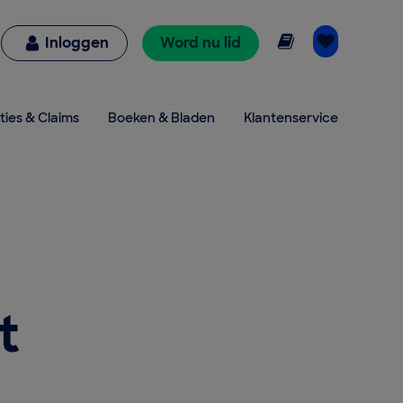
Online lezen
Inloggen
Word nu lid
ties & Claims
Boeken & Bladen
Klantenservice
t