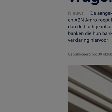
Nieuws
|
De aangek
en ABN Amro roept b
dan de huidige infl
banken die hun bankk
verklaring hiervoor.
Gepubliceerd op:
30 okto