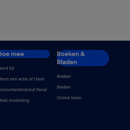
Doe mee
Boeken &
Bladen
ord lid
Boeken
teun een actie of claim
Bladen
Consumentenbond Panel
Online lezen
eld misleiding