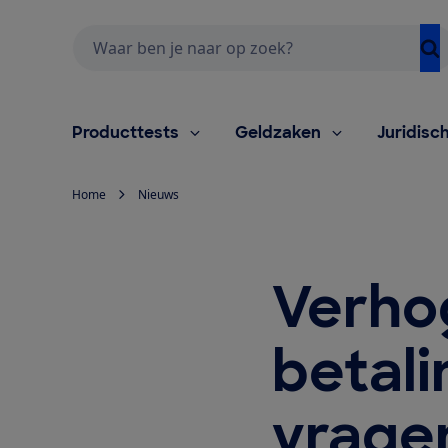
Zoeken
Producttests
Geldzaken
Juridisc
Home
Nieuws
Verho
betal
vrage