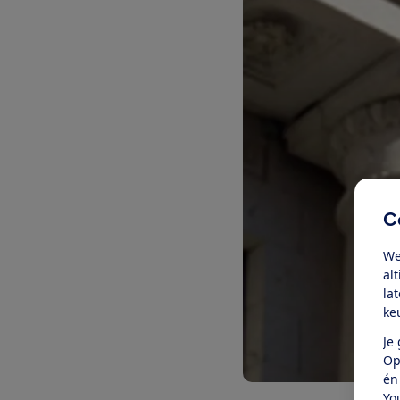
C
We
al
la
ke
Je
Op
én
Yo