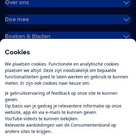
Over ons
Doe mee
Boeken & Bladen
Cookies
Download de app
We plaatsen cookies. Functionele en analytische cookies
plaatsen we altijd. Deze zijn noodzakelijk om bepaalde
functionaliteiten goed te laten werken en gebruik te kunnen
meten. Er zijn ook cookies naar keuze om:
Alles over de
Consumentenbond-
Je gebruikservaring of feedback op onze site te kunnen
app
geven.
Op basis van je gedrag je relevantere informatie op onze
website, app én via e-mails te kunnen geven.
Algemene Voorwaarden
Privacyverklaring
YouTube-video’s te kunnen bekijken.
Cookiebeleid
Privacyvoorkeuren
Wijzigen & opzeggen
Relevante aanbiedingen van de Consumentenbond op
Toegankelijkheid
andere sites te krijgen.