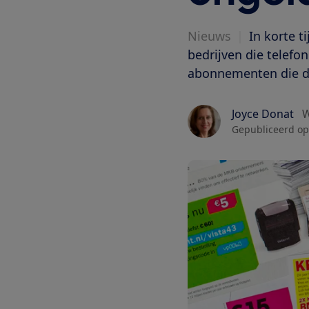
Nieuws
|
In korte 
bedrijven die telef
abonnementen die da
Joyce Donat
W
Gepubliceerd op