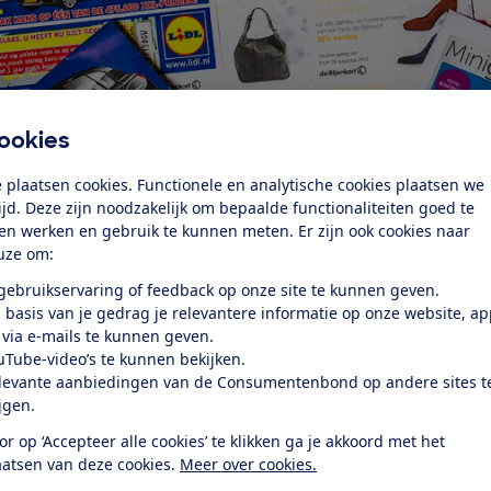
ookies
 plaatsen cookies. Functionele en analytische cookies plaatsen we
tijd. Deze zijn noodzakelijk om bepaalde functionaliteiten goed te
ten werken en gebruik te kunnen meten. Er zijn ook cookies naar
uze om:
 gebruikservaring of feedback op onze site te kunnen geven.
 basis van je gedrag je relevantere informatie op onze website, a
 via e-mails te kunnen geven.
uTube-video’s te kunnen bekijken.
nsumenten met het verhaal dat ze aantrekkelijke kortingen
levante aanbiedingen van de Consumentenbond op andere sites t
ucten of reisjes, of mee kunnen doen aan prijsvragen. Vaa
ijgen.
dat deelname vrijblijvend is, maar vervolgens blijken de
or op ‘Accepteer alle cookies’ te klikken ga je akkoord met het
tten aan een duur abonnement als ze niet binnen de proef
aatsen van deze cookies.
Meer over cookies.
ens de wet moet een bedrijf na een telefonische aanbod e