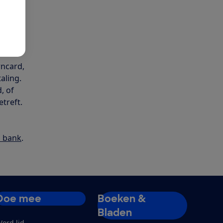
prake
alen.
wncard,
aling.
, of
treft.
n bank
.
Doe mee
Boeken &
Bladen
ord lid