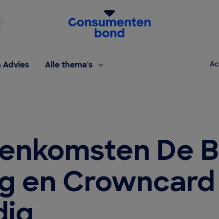
Homepage van de Consumentenbond
h Advies
Alle thema's
Ac
enkomsten De B
ng en Crowncard
dig