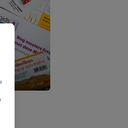
pp
e
k
periode
chter