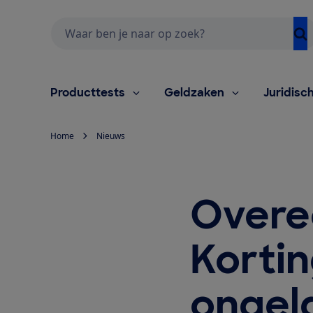
Zoeken
Producttests
Geldzaken
Juridisc
Home
Nieuws
Overe
Korti
ongel