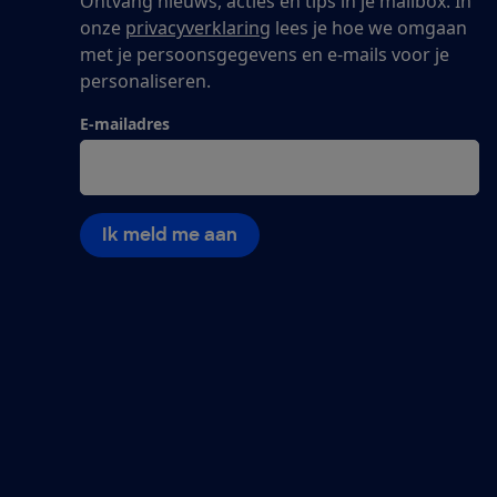
Ontvang nieuws, acties en tips in je mailbox. In
onze
privacyverklaring
lees je hoe we omgaan
met je persoonsgegevens en e-mails voor je
personaliseren.
E-mailadres
Ik meld me aan