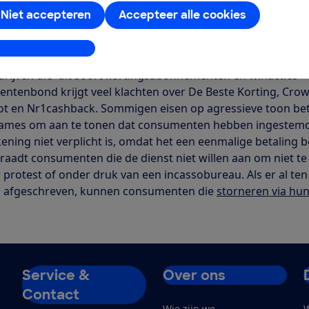
tiging vragen. Zonder dat, is er bij dit soort diensten geen s
Niet accepteren
Accepteer alle cookies
enkomst. Gedupeerde consumenten hoeven dus niet te bet
len
stellingen aanpassen
bedrijven die dit soort kortingsabonnementen en winacties
ntenbond krijgt veel klachten over De Beste Korting, Cro
ot en Nr1cashback. Sommigen eisen op agressieve toon bet
ames om aan te tonen dat consumenten hebben ingestemd
ening niet verplicht is, omdat het een eenmalige betaling be
adt consumenten die de dienst niet willen aan om niet te
 protest of onder druk van een incassobureau. Als er al ten
n afgeschreven, kunnen consumenten die
storneren via hu
Service &
Over ons
Contact
Wie zijn we
W