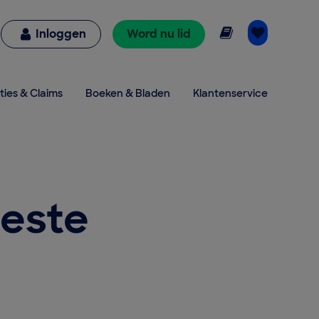
Online lezen
Inloggen
Word nu lid
ties & Claims
Boeken & Bladen
Klantenservice
este