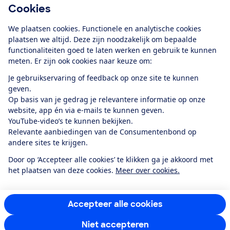
Cookies
Download de app
We plaatsen cookies. Functionele en analytische cookies
plaatsen we altijd. Deze zijn noodzakelijk om bepaalde
functionaliteiten goed te laten werken en gebruik te kunnen
meten. Er zijn ook cookies naar keuze om:
Alles over de
Consumentenbond-
Je gebruikservaring of feedback op onze site te kunnen
app
geven.
Op basis van je gedrag je relevantere informatie op onze
website, app én via e-mails te kunnen geven.
Algemene Voorwaarden
Privacyverklaring
YouTube-video’s te kunnen bekijken.
Cookiebeleid
Privacyvoorkeuren
Wijzigen & opzeggen
Relevante aanbiedingen van de Consumentenbond op
Toegankelijkheid
andere sites te krijgen.
RSS-feed nieuws
Facebook
Twitter
Instagram
Youtube
LinkedIn
Door op ‘Accepteer alle cookies’ te klikken ga je akkoord met
het plaatsen van deze cookies.
Meer over cookies.
12.901
consumenten
beoordelen de Consumentenbond
met gemiddeld
een
8,4
Accepteer alle cookies
Niet accepteren