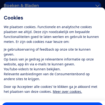
Boeken & Bladen
Cookies
Download de app
We plaatsen cookies. Functionele en analytische cookies
plaatsen we altijd. Deze zijn noodzakelijk om bepaalde
functionaliteiten goed te laten werken en gebruik te kunnen
meten. Er zijn ook cookies naar keuze om:
Alles over de
Consumentenbond-
Je gebruikservaring of feedback op onze site te kunnen
app
geven.
Op basis van je gedrag je relevantere informatie op onze
website, app én via e-mails te kunnen geven.
Algemene Voorwaarden
Privacyverklaring
YouTube-video’s te kunnen bekijken.
Cookiebeleid
Privacyvoorkeuren
Wijzigen & opzeggen
Relevante aanbiedingen van de Consumentenbond op
Toegankelijkheid
andere sites te krijgen.
RSS-feed nieuws
Facebook
Twitter
Instagram
Youtube
LinkedIn
Door op ‘Accepteer alle cookies’ te klikken ga je akkoord met
het plaatsen van deze cookies.
Meer over cookies.
12.901
consumenten
beoordelen de Consumentenbond
met gemiddeld
een
8,4