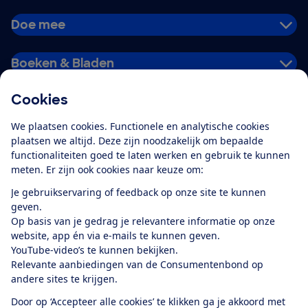
Doe mee
Boeken & Bladen
Cookies
Download de app
We plaatsen cookies. Functionele en analytische cookies
plaatsen we altijd. Deze zijn noodzakelijk om bepaalde
functionaliteiten goed te laten werken en gebruik te kunnen
meten. Er zijn ook cookies naar keuze om:
Alles over de
Consumentenbond-
Je gebruikservaring of feedback op onze site te kunnen
app
geven.
Op basis van je gedrag je relevantere informatie op onze
website, app én via e-mails te kunnen geven.
Algemene Voorwaarden
Privacyverklaring
YouTube-video’s te kunnen bekijken.
Cookiebeleid
Privacyvoorkeuren
Wijzigen & opzeggen
Relevante aanbiedingen van de Consumentenbond op
Toegankelijkheid
andere sites te krijgen.
RSS-feed nieuws
Facebook
Twitter
Instagram
Youtube
LinkedIn
Door op ‘Accepteer alle cookies’ te klikken ga je akkoord met