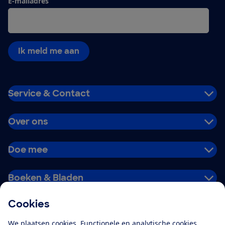
E-mailadres
Ik meld me aan
Service & Contact
Over ons
Doe mee
Boeken & Bladen
Cookies
Download de app
We plaatsen cookies. Functionele en analytische cookies