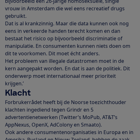
bijvoorbeeld een 26-jarige homoseksuele, single
vrouw in Amsterdam die wel eens recreatief drugs
gebruikt.
Dat is al krankzinnig. Maar die data kunnen ook nog
eens in verkeerde handen terecht komen en dan
bestaat het risico op bijvoorbeeld discriminatie of
manipulatie. En consumenten kunnen niets doen om
dit te voorkomen. Dit moet écht anders.
Het probleem van illegale datastromen moet in de
kern aangepakt worden. En dat is aan de politiek. Dit
onderwerp moet internationaal meer prioriteit
krijgen.’
Klacht
Forbrukerrådet heeft bij de Noorse toezichthouder
klachten ingediend tegen Grindr en 5
advertentienetwerken (Twitter’s MoPub, AT&T’s
AppNexus, OpenX, AdColony en Smaato).
Ook andere consumentenorganisaties in Europa en in
Amerika, Rusland en Nieuw Zeeland, hebben de zaak