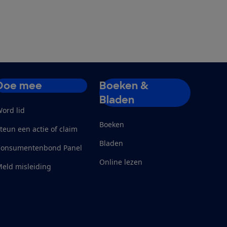
Doe mee
Boeken &
Bladen
ord lid
Boeken
teun een actie of claim
Bladen
Consumentenbond Panel
Online lezen
eld misleiding