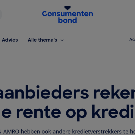
Homepage van de Consumentenbond
h Advies
Alle thema's
Ac
aanbieders rek
e rente op kred
 AMRO hebben ook andere kredietverstrekkers te ho