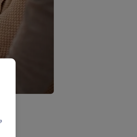
leven
etalen
pp