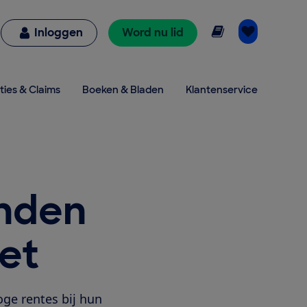
Online lezen
Inloggen
Word nu lid
ties & Claims
Boeken & Bladen
Klantenservice
enden
iet
ge rentes bij hun