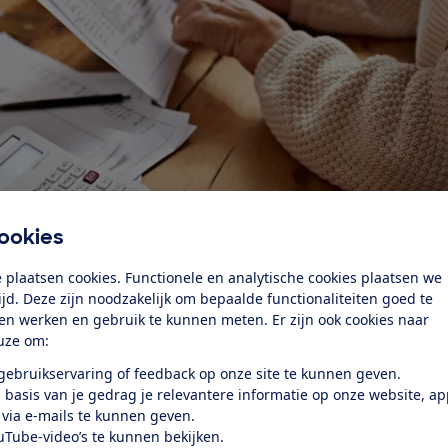
ookies
 plaatsen cookies. Functionele en analytische cookies plaatsen we
tijd. Deze zijn noodzakelijk om bepaalde functionaliteiten goed te
ten werken en gebruik te kunnen meten. Er zijn ook cookies naar
st dat de kredietverstrekkers een hoge rente in rekening b
uze om:
ktrente daalde. De te veel betaalde rente moeten zij terugb
 gebruikservaring of feedback op onze site te kunnen geven.
ssing sterkt de Consumentenbond in de overtuiging dat
 basis van je gedrag je relevantere informatie op onze website, a
vaker te hoge rente in rekening brachten bij kredieten.
 via e-mails te kunnen geven.
en
uTube-video’s te kunnen bekijken.