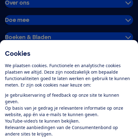
Over ons
Doe mee
Boeken & Bladen
Cookies
Download de app
We plaatsen cookies. Functionele en analytische cookies
plaatsen we altijd. Deze zijn noodzakelijk om bepaalde
functionaliteiten goed te laten werken en gebruik te kunnen
meten. Er zijn ook cookies naar keuze om:
Alles over de
Consumentenbond-
Je gebruikservaring of feedback op onze site te kunnen
app
geven.
Op basis van je gedrag je relevantere informatie op onze
website, app én via e-mails te kunnen geven.
Algemene Voorwaarden
Privacyverklaring
YouTube-video’s te kunnen bekijken.
Cookiebeleid
Privacyvoorkeuren
Wijzigen & opzeggen
Relevante aanbiedingen van de Consumentenbond op
Toegankelijkheid
andere sites te krijgen.