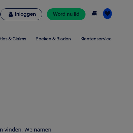
Online lezen
Inloggen
Word nu lid
ties & Claims
Boeken & Bladen
Klantenservice
en vinden. We namen