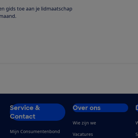
n gids toe aan je lidmaatschap
 maand.
Service &
Over ons
Contact
Wie zijn we
W
Mijn Consumentenbond
Vacatures
S