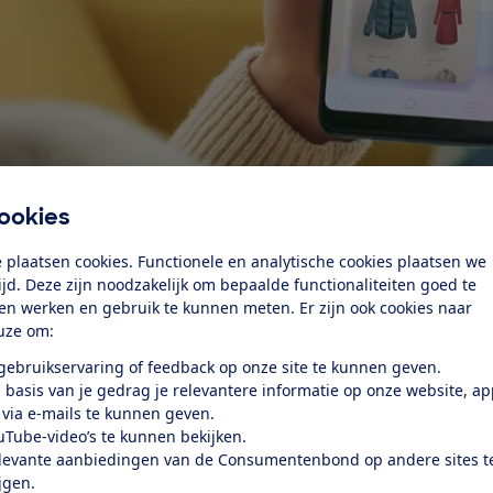
ookies
 plaatsen cookies. Functionele en analytische cookies plaatsen we
bwinkels van Nederland vinden we binnen enkele klikken 84
tijd. Deze zijn noodzakelijk om bepaalde functionaliteiten goed te
e klantenservice. Van de 16 webwinkels die geen
ten werken en gebruik te kunnen meten. Er zijn ook cookies naar
 contactpagina’s hebben staan, vinden we uiteindelijk va
uze om:
ummer. Maar dat is dan wel verstopt in de algemene
 gebruikservaring of feedback op onze site te kunnen geven.
 we alleen nadat we een chatbot weten af te poeieren.
 basis van je gedrag je relevantere informatie op onze website, a
ailadressen
 via e-mails te kunnen geven.
uTube-video’s te kunnen bekijken.
levante aanbiedingen van de Consumentenbond op andere sites t
 webwinkels die we controleerden, vermeldt geen e-mailad
ijgen.