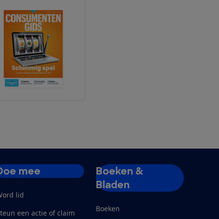
Doe mee
Boeken &
Bladen
ord lid
Boeken
teun een actie of claim