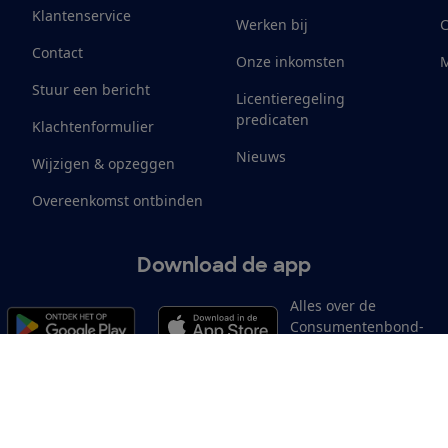
Klantenservice
Werken bij
Contact
Onze inkomsten
M
Stuur een bericht
Licentieregeling
predicaten
Klachtenformulier
Nieuws
Wijzigen & opzeggen
Overeenkomst ontbinden
Download de app
Alles over de
Consumentenbond-
app
Cookiebeleid
Privacyvoorkeuren
Wijzigen & opzeggen
Toeg