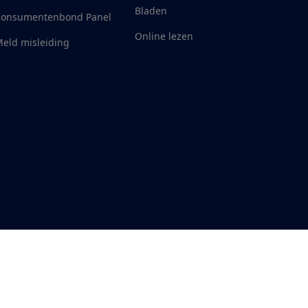
Bladen
Consumentenbond Panel
Online lezen
eld misleiding
RSS-feed nieuws
Facebook
Twitter
Instagram
Youtube
LinkedIn
ankelijkheid