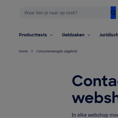
Zoeken
Producttests
Geldzaken
Juridisc
Home
Consumentengids uitgelicht
Contac
webs
In elke webshop mo