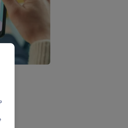
ak
pp
e
res