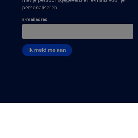
personaliseren.
E-mailadres
Ik meld me aan
Algemene Voorwaarden
Privacyverklaring