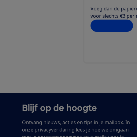
Voeg dan de papiere
voor slechts €3 per
Ja, dat wil ik
Blijf op de hoogte
Ontvang nieuws, acties en tips in je mailbox. In
onze
privacyverklaring
lees je hoe we omgaan
met je persoonsgegevens en e-mails voor je