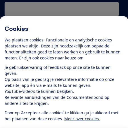
Ik meld me aan
Cookies
We plaatsen cookies. Functionele en analytische cookies
plaatsen we altijd. Deze zijn noodzakelijk om bepaalde
Service & Contact
functionaliteiten goed te laten werken en gebruik te kunnen
meten. Er zijn ook cookies naar keuze om:
Over ons
Je gebruikservaring of feedback op onze site te kunnen
geven.
Op basis van je gedrag je relevantere informatie op onze
Doe mee
website, app én via e-mails te kunnen geven.
YouTube-video’s te kunnen bekijken.
Relevante aanbiedingen van de Consumentenbond op
Boeken & Bladen
andere sites te krijgen.
Door op ‘Accepteer alle cookies’ te klikken ga je akkoord met
het plaatsen van deze cookies.
Meer over cookies.
Download de app