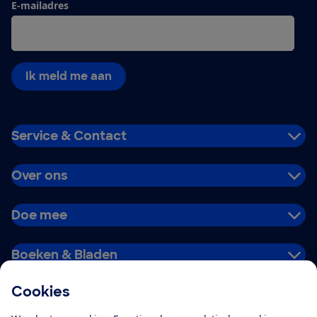
E-mailadres
Ik meld me aan
Service & Contact
Over ons
Doe mee
Boeken & Bladen
Cookies
Download de app