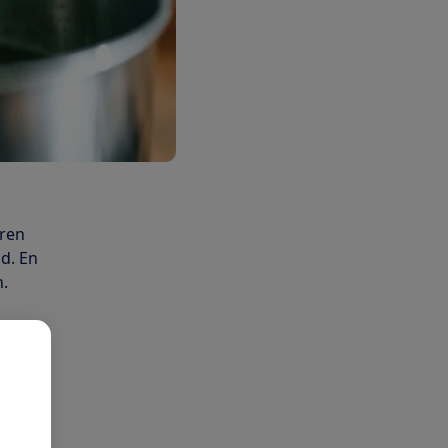
aren
d. En
n.
le
n duurt