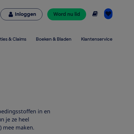
Online lezen
Inloggen
Word nu lid
ties & Claims
Boeken & Bladen
Klantenservice
voedingsstoffen in en
un je ze heel
d) mee maken.