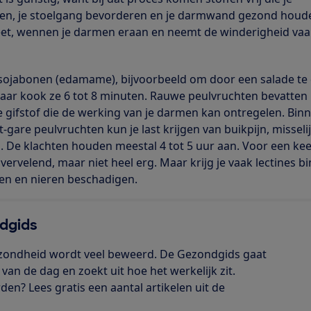
den, je stoelgang bevorderen en je darmwand gezond houde
eet, wennen je darmen eraan en neemt de winderigheid vaak
 sojabonen (edamame), bijvoorbeeld om door een salade te
maar kook ze 6 tot 8 minuten. Rauwe peulvruchten bevatten
ke gifstof die de werking van je darmen kan ontregelen. Bin
t-gare peulvruchten kun je last krijgen van buikpijn, misseli
s. De klachten houden meestal 4 tot 5 uur aan. Voor een kee
 vervelend, maar niet heel erg. Maar krijg je vaak lectines b
en en nieren beschadigen.
dgids
zondheid wordt veel beweerd. De Gezondgids gaat
an de dag en zoekt uit hoe het werkelijk zit.
en? Lees gratis een aantal artikelen uit de