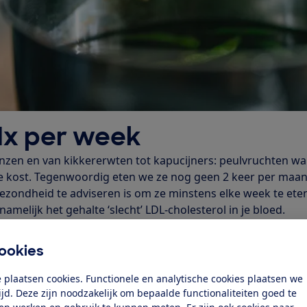
1x per week
inzen en van kikkererwten tot kapucijners: peulvruchten w
se kost. Tegenwoordig eten we ze nog geen 2 keer per maan
 gezondheid te adviseren is om ze minstens elke week te ete
amelijk het gehalte ‘slecht’ LDL-cholesterol in je bloed.
inig calorieën, maar barsten bijna uit hun velletjes door al
nes en mineralen die erin zitten. Door alle vezels en eiwitte
ookies
uchten verteerd zijn. Daardoor krijg je na een maaltijd met
l trek dan na het eten van pasta of witte rijst.
 plaatsen cookies. Functionele en analytische cookies plaatsen we
ijk
tijd. Deze zijn noodzakelijk om bepaalde functionaliteiten goed te