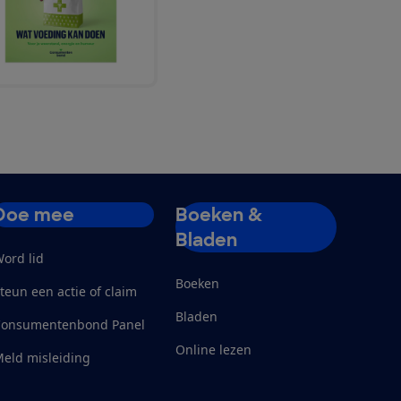
Doe mee
Boeken &
Bladen
ord lid
Boeken
teun een actie of claim
Bladen
Consumentenbond Panel
Online lezen
eld misleiding