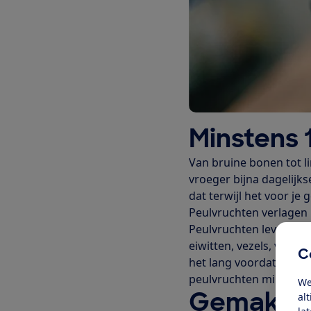
Minstens 
Van bruine bonen tot l
vroeger bijna dagelijk
dat terwijl het voor je
Peulvruchten verlagen n
Peulvruchten leveren we
eiwitten, vezels, vitami
C
het lang voordat peulvr
peulvruchten minder sne
We
Gemakkel
al