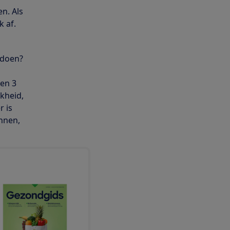
n. Als
 af.
 doen?
nen 3
jkheid,
r is
innen,