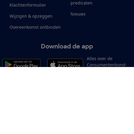
predicaten
Klachtenformulier
Nieuws
Wijzigen & opzeggen
Overeenkomst ontbinden
Download de app
Alles over de
Consumentenbond-
app
Cookiebeleid
Privacyvoorkeuren
Wijzigen & opzeggen
Toeg
12.901
consumenten
beoordelen de Consumentenbond
met gemiddeld een
8,4