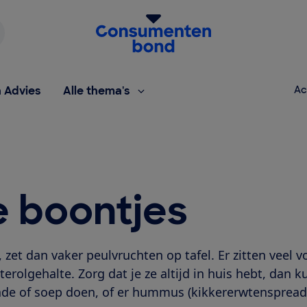
Homepage van de Consumentenbond
h Advies
Alle thema's
Ac
e boontjes
 zet dan vaker peulvruchten op tafel. Er zitten veel 
terolgehalte. Zorg dat je ze altijd in huis hebt, dan k
lade of soep doen, of er hummus (kikkererwtensprea