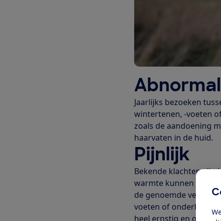
Abnormal
Jaarlĳks bezoeken tuss
wintertenen, -voeten o
zoals de aandoening me
haarvaten in de huid.
Pijnlijk
Bekende klachten zĳn b
warmte kunnen gaan je
C
de genoemde verschĳns
voeten of onderbenen o
We
heel ernstig en gaat de