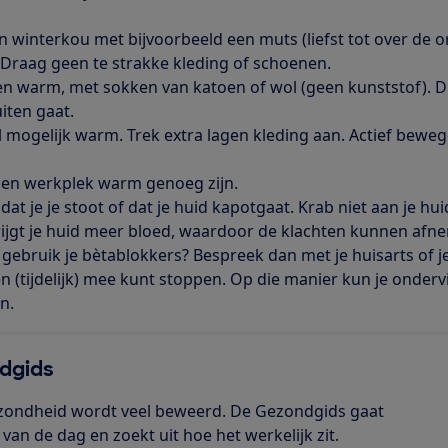
n winterkou met bĳvoorbeeld een muts (liefst tot over de
. Draag geen te strakke kleding of schoenen.
n warm, met sokken van katoen of wol (geen kunststof). Dr
iten gaat.
l mogelĳk warm. Trek extra lagen kleding aan. Actief beweg
s en werkplek warm genoeg zĳn.
t je je stoot of dat je huid kapotgaat. Krab niet aan je huid
rĳgt je huid meer bloed, waardoor de klachten kunnen afn
 gebruik je bètablokkers? Bespreek dan met je huisarts of j
n (tĳdelĳk) mee kunt stoppen. Op die manier kun je onderv
n.
dgids
zondheid wordt veel beweerd. De Gezondgids gaat
an de dag en zoekt uit hoe het werkelijk zit.