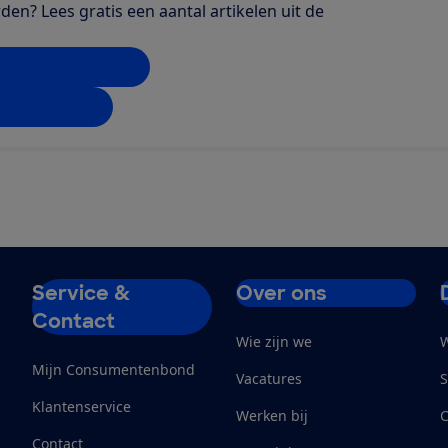
en? Lees gratis een aantal artikelen uit de
t de Gezondgids
50% korting
Service &
Over ons
Contact
Wie zijn we
W
Mijn Consumentenbond
Vacatures
S
Klantenservice
Werken bij
Contact