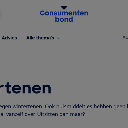
Homepage van de Consumentenbond
h Advies
Alle thema's
Ac
rtenen
 tegen wintertenen. Ook huismiddeltjes hebben geen 
l vanzelf over. Uitzitten dan maar?