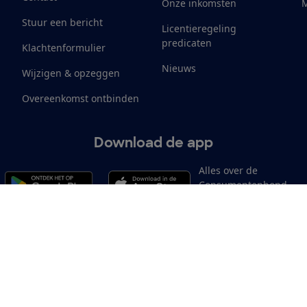
Onze inkomsten
M
Stuur een bericht
Licentieregeling
predicaten
Klachtenformulier
Nieuws
Wijzigen & opzeggen
Overeenkomst ontbinden
Download de app
Alles over de
Consumentenbond-
app
Cookiebeleid
Privacyvoorkeuren
Wijzigen & opzeggen
Toeg
12.901
consumenten
beoordelen de Consumentenbond
met gemiddeld een
8,4