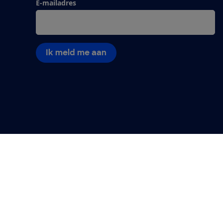
E-mailadres
Ik meld me aan
Algemene Voorwaarden
Privacyverklaring