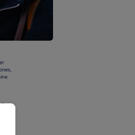
er
ones,
eine
bĳ
d, maar
 op de
niet