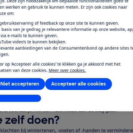
tijd. Deze zijn noodzakelijk om bepaalde functionaliteiten goed te
tenen, -voeten of -handen leiden tot een ontsteking of tot 
ten werken en gebruik te kunnen meten. Er zijn ook cookies naar
uze om:
 D3
 gebruikservaring of feedback op onze site te kunnen geven.
 basis van je gedrag je relevantere informatie op onze website, a
ekend is over het ontstaan van de aandoening, is het lastig
 via e-mails te kunnen geven.
inden. Van oudsher schrĳven huisartsen soms vitamine D3,
uTube-video’s te kunnen bekijken.
edvaten wĳder) of betamethasoncreme (een corticosteroidc
levante aanbiedingen van de Consumentenbond op andere sites t
toonde aan dat deze middelen niet beter werken dan een p
ijgen.
ken geen bewezen effect te hebben.
or op ‘Accepteer alle cookies’ te klikken ga je akkoord met het
den
aatsen van deze cookies.
Meer over cookies.
lbaden, massages en insmeren met crème of olie worden 
Niet accepteren
Accepteer alle cookies
tsen, omdat er geen bewĳs is dat ze helpen. Niettemin zou 
er zĳn geen bĳwerkingen van bekend. Maar sluit dan wel e
stellingen aanpassen
omen door een bloeddoorstromingsprobleem of een vitamine
rts voordat je met een huismiddel aan de slag gaat.
e zelf doen?
klachten bĳ wintertenen, -voeten of -handen te vermindere