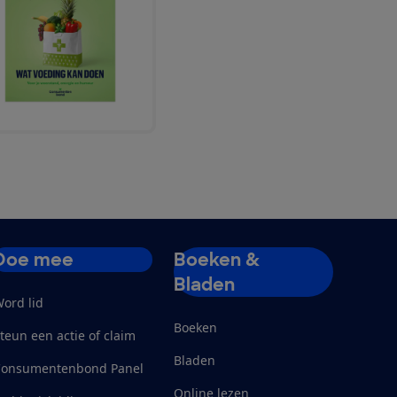
Doe mee
Boeken &
Bladen
ord lid
Boeken
teun een actie of claim
Bladen
Consumentenbond Panel
Online lezen