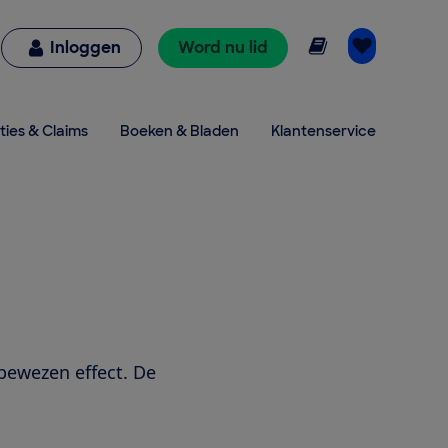
Online lezen
Inloggen
Word nu lid
ties & Claims
Boeken & Bladen
Klantenservice
bewezen effect. De