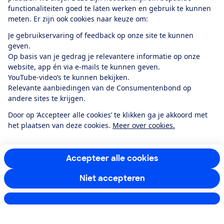
functionaliteiten goed te laten werken en gebruik te kunnen
Over ons
meten. Er zijn ook cookies naar keuze om:
Je gebruikservaring of feedback op onze site te kunnen
Doe mee
geven.
Op basis van je gedrag je relevantere informatie op onze
website, app én via e-mails te kunnen geven.
Boeken & Bladen
YouTube-video’s te kunnen bekijken.
Relevante aanbiedingen van de Consumentenbond op
andere sites te krijgen.
Download de app
Door op ‘Accepteer alle cookies’ te klikken ga je akkoord met
het plaatsen van deze cookies.
Meer over cookies.
Alles over de
Consumentenbond-
Accepteer alle cookies
app
Niet accepteren
Algemene Voorwaarden
Privacyverklaring
Instellingen aanpassen
Cookiebeleid
Privacyvoorkeuren
Wijzigen & opzeggen
Toegankelijkheid