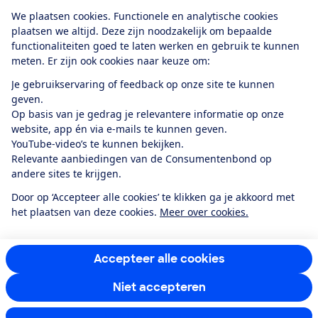
Download de app
We plaatsen cookies. Functionele en analytische cookies
plaatsen we altijd. Deze zijn noodzakelijk om bepaalde
functionaliteiten goed te laten werken en gebruik te kunnen
meten. Er zijn ook cookies naar keuze om:
Alles over de
Consumentenbond-
Je gebruikservaring of feedback op onze site te kunnen
app
geven.
Op basis van je gedrag je relevantere informatie op onze
website, app én via e-mails te kunnen geven.
Algemene Voorwaarden
Privacyverklaring
YouTube-video’s te kunnen bekijken.
Cookiebeleid
Privacyvoorkeuren
Wijzigen & opzeggen
Relevante aanbiedingen van de Consumentenbond op
Toegankelijkheid
andere sites te krijgen.
RSS-feed nieuws
Facebook
Twitter
Instagram
Youtube
LinkedIn
Door op ‘Accepteer alle cookies’ te klikken ga je akkoord met
het plaatsen van deze cookies.
Meer over cookies.
12.901
consumenten
beoordelen de Consumentenbond
met gemiddeld
een
8,4
Accepteer alle cookies
Niet accepteren
Instellingen aanpassen