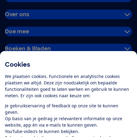
Over ons
Doe mee
Boeken & Bladen
Cookies
Download de app
We plaatsen cookies. Functionele en analytische cookies
plaatsen we altijd. Deze zijn noodzakelijk om bepaalde
functionaliteiten goed te laten werken en gebruik te kunnen
meten. Er zijn ook cookies naar keuze om:
Alles over de
Consumentenbond-
Je gebruikservaring of feedback op onze site te kunnen
app
geven.
Op basis van je gedrag je relevantere informatie op onze
website, app én via e-mails te kunnen geven.
Algemene Voorwaarden
Privacyverklaring
YouTube-video’s te kunnen bekijken.
Cookiebeleid
Privacyvoorkeuren
Wijzigen & opzeggen