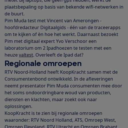
meter. Bij laptops, die geen gps hebben, werkt de
plaatsbepaling op basis van bekende wifi-netwerken in
de buurt.
Pim Muda test met Vincent van Amerongen -
hoofdredacteur Digitaalgids - één van de traceerapps
om te kijken of èn hoe het werkt. Daarnaast bezoekt
Pim met digitaal expert Yvo Verschoor een
laboratorium om 2 Ipadhoezen te testen met een
heuze
valtest
. Overleeft de Ipad dat?
Regionale omroepen
RTV Noord-Holland heeft KoopKracht samen met de
Consumentenbond ontwikkeld. In de afleveringen
neemt presentator Pim Muda consumenten mee door
het soms ondoordringbare woud van producten,
diensten en klachten, maar zoekt ook naar
oplossingen.
KoopKracht is te zien bij regionale omroepen
waaronder: RTV Noord Holland, AT5, Omroep West,
Omroep Flevoland, RTV Utrecht en Omroep Brabant.