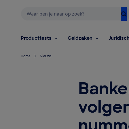
Zoeken
Producttests
Geldzaken
Juridisc
Home
Nieuws
Banke
volge
numme