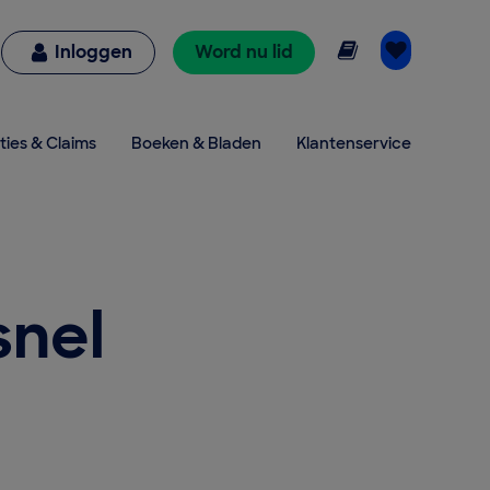
Online lezen
Inloggen
Word nu lid
ties & Claims
Boeken & Bladen
Klantenservice
snel