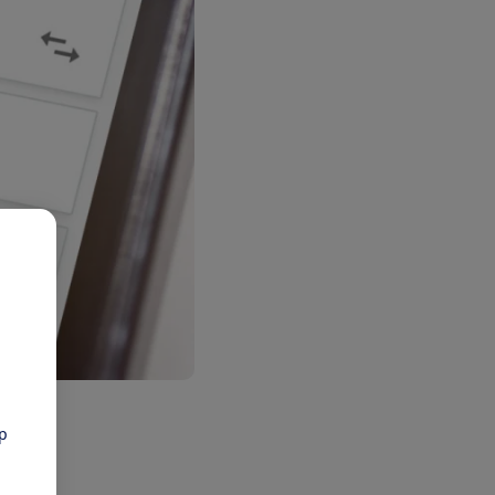
pp
bond:
lex en
an