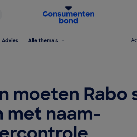
Homepage van de Consumentenbond
h Advies
Alle thema's
Ac
n moeten Rabo 
n met naam-
rcontrole