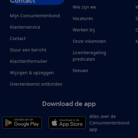
Contact
Wie zijn we
W
Mijn Consumentenbond
Vacatures
S
Klantenservice
Werken bij
Contact
Onze inkomsten
M
Stuur een bericht
Licentieregeling
predicaten
Klachtenformulier
Nieuws
Wijzigen & opzeggen
Overeenkomst ontbinden
Download de app
Alles over de
Consumentenbond-
app