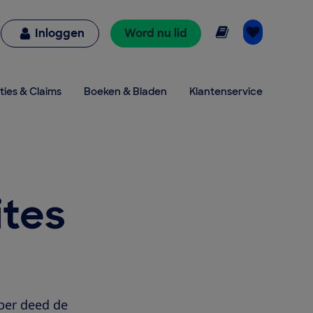
Online lezen
Inloggen
Word nu lid
ties & Claims
Boeken & Bladen
Klantenservice
ites
t
ber deed de