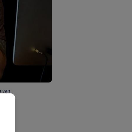
n van
 volgen
inkel