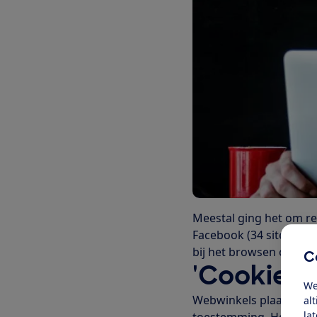
Meestal ging het om re
Facebook (34 sites). 
bij het browsen over in
C
'Cookiem
We
Webwinkels plaatsen d
al
la
toestemming. Het groot