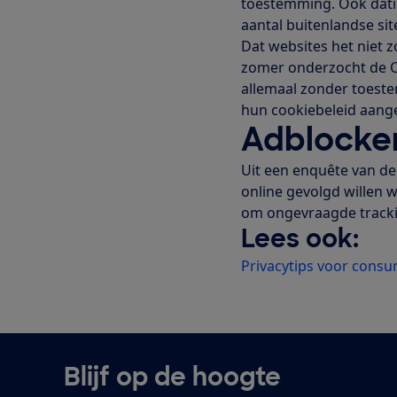
toestemming. Ook datin
aantal buitenlandse sit
Dat websites het niet 
zomer onderzocht de 
allemaal zonder toest
hun cookiebeleid aang
Adblocke
Uit een enquête van d
online gevolgd willen
om ongevraagde tracki
Lees ook:
Privacytips voor cons
Blijf op de hoogte