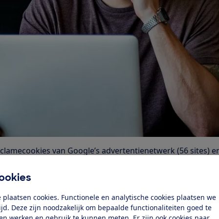
clamecookies van Google’s advertentienetwerk (56 sites) e
Door deze cookies kunnen de twee datareuzen consumenten
ternet.
ookies
onsters'
 plaatsen cookies. Functionele en analytische cookies plaatsen we
e meeste reclamecookies en trackingbestanden zonder
tijd. Deze zijn noodzakelijk om bepaalde functionaliteiten goed te
ten werken en gebruik te kunnen meten. Er zijn ook cookies naar
ste 'cookiemonster' uit de scan in oktober 2017 was webw