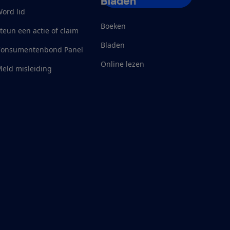
Bladen
ord lid
Boeken
teun een actie of claim
Bladen
Consumentenbond Panel
Online lezen
eld misleiding