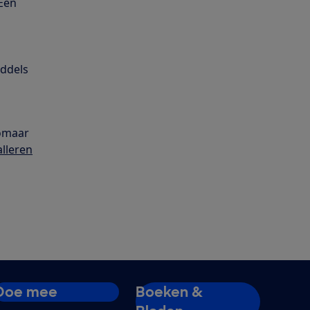
 Een
n
iddels
zomaar
alleren
Doe mee
Boeken &