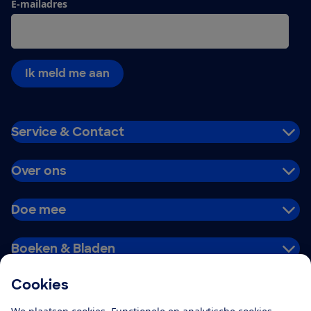
E-mailadres
Ik meld me aan
Service & Contact
Over ons
Doe mee
Boeken & Bladen
Cookies
Download de app