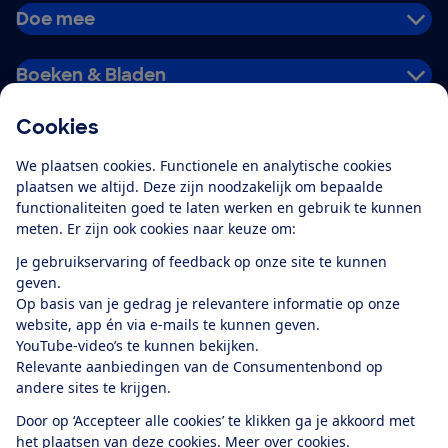
Doe mee
Boeken & Bladen
Cookies
Download de app
We plaatsen cookies. Functionele en analytische cookies
plaatsen we altijd. Deze zijn noodzakelijk om bepaalde
functionaliteiten goed te laten werken en gebruik te kunnen
meten. Er zijn ook cookies naar keuze om:
Alles over de
Consumentenbond-
Je gebruikservaring of feedback op onze site te kunnen
app
geven.
Op basis van je gedrag je relevantere informatie op onze
website, app én via e-mails te kunnen geven.
Algemene Voorwaarden
Privacyverklaring
YouTube-video’s te kunnen bekijken.
Cookiebeleid
Privacyvoorkeuren
Wijzigen & opzeggen
Relevante aanbiedingen van de Consumentenbond op
Toegankelijkheid
andere sites te krijgen.
RSS-feed nieuws
Facebook
Twitter
Instagram
Youtube
LinkedIn
Door op ‘Accepteer alle cookies’ te klikken ga je akkoord met
het plaatsen van deze cookies.
Meer over cookies.