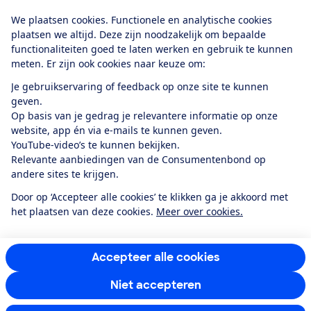
Download de app
We plaatsen cookies. Functionele en analytische cookies
plaatsen we altijd. Deze zijn noodzakelijk om bepaalde
functionaliteiten goed te laten werken en gebruik te kunnen
meten. Er zijn ook cookies naar keuze om:
Alles over de
Consumentenbond-
Je gebruikservaring of feedback op onze site te kunnen
app
geven.
Op basis van je gedrag je relevantere informatie op onze
website, app én via e-mails te kunnen geven.
Algemene Voorwaarden
Privacyverklaring
YouTube-video’s te kunnen bekijken.
Cookiebeleid
Privacyvoorkeuren
Wijzigen & opzeggen
Relevante aanbiedingen van de Consumentenbond op
Toegankelijkheid
andere sites te krijgen.
RSS-feed nieuws
Facebook
Twitter
Instagram
Youtube
LinkedIn
Door op ‘Accepteer alle cookies’ te klikken ga je akkoord met
het plaatsen van deze cookies.
Meer over cookies.
12.901
consumenten
beoordelen de Consumentenbond
met gemiddeld
een
8,4
Accepteer alle cookies
Niet accepteren