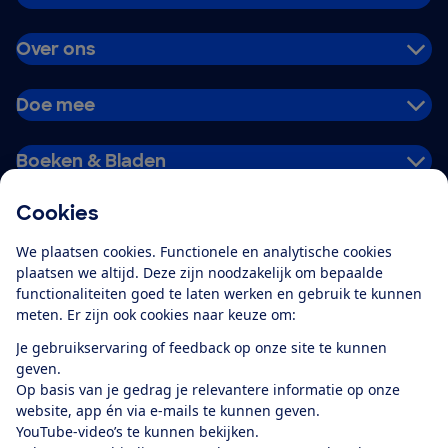
Over ons
Doe mee
Boeken & Bladen
Cookies
Download de app
We plaatsen cookies. Functionele en analytische cookies
plaatsen we altijd. Deze zijn noodzakelijk om bepaalde
functionaliteiten goed te laten werken en gebruik te kunnen
meten. Er zijn ook cookies naar keuze om:
Alles over de
Consumentenbond-
Je gebruikservaring of feedback op onze site te kunnen
app
geven.
Op basis van je gedrag je relevantere informatie op onze
website, app én via e-mails te kunnen geven.
Algemene Voorwaarden
Privacyverklaring
YouTube-video’s te kunnen bekijken.
Cookiebeleid
Privacyvoorkeuren
Wijzigen & opzeggen