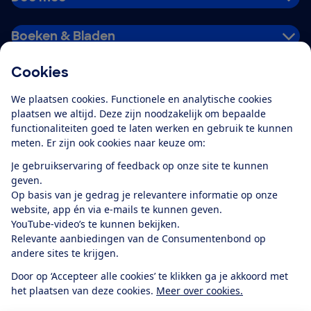
Boeken & Bladen
Cookies
Download de app
We plaatsen cookies. Functionele en analytische cookies
plaatsen we altijd. Deze zijn noodzakelijk om bepaalde
functionaliteiten goed te laten werken en gebruik te kunnen
meten. Er zijn ook cookies naar keuze om:
Alles over de
Consumentenbond-
Je gebruikservaring of feedback op onze site te kunnen
app
geven.
Op basis van je gedrag je relevantere informatie op onze
website, app én via e-mails te kunnen geven.
Algemene Voorwaarden
Privacyverklaring
YouTube-video’s te kunnen bekijken.
Cookiebeleid
Privacyvoorkeuren
Wijzigen & opzeggen
Relevante aanbiedingen van de Consumentenbond op
Toegankelijkheid
andere sites te krijgen.
RSS-feed nieuws
Facebook
Twitter
Instagram
Youtube
LinkedIn
Door op ‘Accepteer alle cookies’ te klikken ga je akkoord met
het plaatsen van deze cookies.
Meer over cookies.
12.901
consumenten
beoordelen de Consumentenbond
met gemiddeld
een
8,4