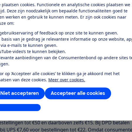
oed die de heffing heeft op hun koopgedrag.
 plaatsen cookies. Functionele en analytische cookies plaatsen we
 niets meer bestellen
tijd. Deze zijn noodzakelijk om bepaalde functionaliteiten goed te
ten werken en gebruik te kunnen meten. Er zijn ook cookies naar
uze om:
en zegt minder of zelfs helemaal niets meer te bestellen b
U. Nog eens 6% laat weten van plan te zijn minder te gaan
 gebruikservaring of feedback op onze site te kunnen geven.
jkomende kosten maakt bestellen in het buitenland een st
 basis van je gedrag je relevantere informatie op onze website, a
 via e-mails te kunnen geven.
Maar ook een kleiner prijsvoordeel zorgt voor minder willen
uTube-video’s te kunnen bekijken.
levante aanbiedingen van de Consumentenbond op andere sites t
p
ijgen.
errekenen de btw direct. Maar er zijn ook winkels die dat 
or op ‘Accepteer alle cookies’ te klikken ga je akkoord met het
idelijk over zijn. Wordt de btw niet direct verrekend? Dan
aatsen van deze cookies.
Meer over cookies.
e achteraf betalen via de pakketbezorger. De pakketbezo
Niet accepteren
Accepteer alle cookies
ns afhandelingskosten voor in rekening. En die kunnen fli
stellingen aanpassen
eeld tussen de €4 en €13. Bij DHL betalen consumenten ge
r bestellingen tot €22. Daarboven betalen ze minimaal €17
stellingen tot €50 en daarboven zelfs €15. Bij DPD betalen
ij UPS €7,60 voor bestellingen tot €22. Omdat consumente