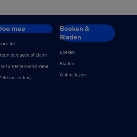
Doe mee
Boeken &
Bladen
ord lid
Boeken
teun een actie of claim
Bladen
Consumentenbond Panel
Online lezen
eld misleiding