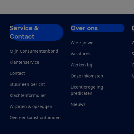
Service &
Over ons
Contact
Wie zijn we
W
Mijn Consumentenbond
Vacatures
S
Klantenservice
Werken bij
Contact
Onze inkomsten
M
Stuur een bericht
Licentieregeling
predicaten
Klachtenformulier
Nieuws
Wijzigen & opzeggen
Overeenkomst ontbinden