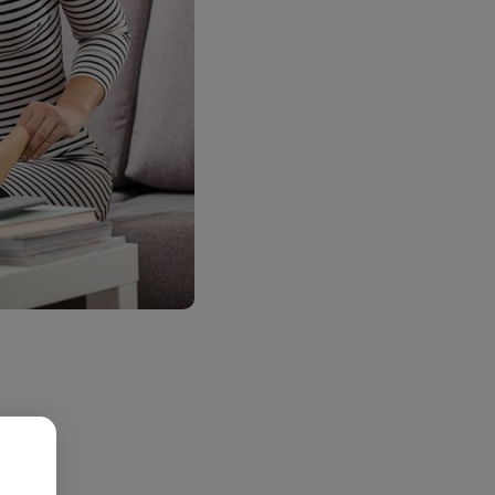
 de EU.
etalen