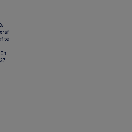
Ze
eraf
f te
 En
€27