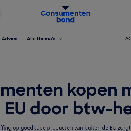
Homepage van de Consumentenbond
h Advies
Alle thema's
Ac
menten kopen 
 EU door btw-he
ffing op goedkope producten van buiten de EU zorgt