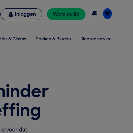
Online lezen
Inloggen
Word nu lid
ties & Claims
Boeken & Bladen
Klantenservice
minder
ffing
 ervoor dat