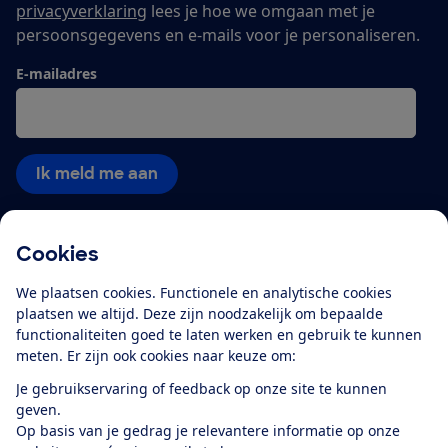
privacyverklaring
lees je hoe we omgaan met je
persoonsgegevens en e-mails voor je personaliseren.
E-mailadres
Ik meld me aan
Cookies
Service & Contact
We plaatsen cookies. Functionele en analytische cookies
Over ons
plaatsen we altijd. Deze zijn noodzakelijk om bepaalde
functionaliteiten goed te laten werken en gebruik te kunnen
meten. Er zijn ook cookies naar keuze om:
Doe mee
Je gebruikservaring of feedback op onze site te kunnen
geven.
Boeken & Bladen
Op basis van je gedrag je relevantere informatie op onze