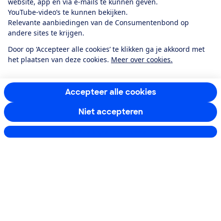
website, app én via e-mails te kunnen geven.
YouTube-video’s te kunnen bekijken.
Relevante aanbiedingen van de Consumentenbond op
Download de app
andere sites te krijgen.
Door op ‘Accepteer alle cookies’ te klikken ga je akkoord met
het plaatsen van deze cookies.
Meer over cookies.
Alles over de
Consumentenbond-
app
Accepteer alle cookies
Niet accepteren
Algemene Voorwaarden
Privacyverklaring
Cookiebeleid
Privacyvoorkeuren
Wijzigen & opzeggen
Instellingen aanpassen
Toegankelijkheid
RSS-feed nieuws
Facebook
Twitter
Instagram
Youtube
LinkedIn
12.901
consumenten
beoordelen de Consumentenbond
met gemiddeld
een
8,4