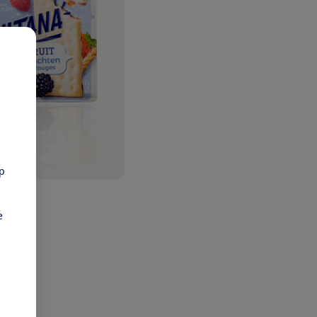
pp
er met
shing
e
ium in
 zoete