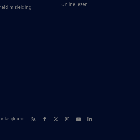
Online lezen
eld misleiding
RSS-feed nieuws
Facebook
Twitter
Instagram
Youtube
LinkedIn
ankelijkheid