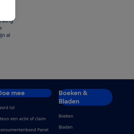
r in,
raling
e
jn al
Doe mee
Boeken &
Bladen
ord lid
Boeken
teun een actie of claim
Bladen
Consumentenbond Panel