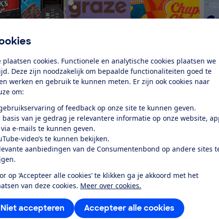
ookies
 plaatsen cookies. Functionele en analytische cookies plaatsen we
tijd. Deze zijn noodzakelijk om bepaalde functionaliteiten goed te
ten werken en gebruik te kunnen meten. Er zijn ook cookies naar
uze om:
 gebruikservaring of feedback op onze site te kunnen geven.
 basis van je gedrag je relevantere informatie op onze website, a
 via e-mails te kunnen geven.
cteur Consumentenbond: ‘Fabrikanten maken vaak goede si
uTube-video’s te kunnen bekijken.
 koekje of vitamines in mierzoete drankjes. Deze healthwa
levante aanbiedingen van de Consumentenbond op andere sites t
ijgen.
j Van Delft en Sultana die schermen met ijzer, vezels en calc
n Red Bull leggen graag de nadruk op de vitamines in hun
or op ‘Accepteer alle cookies’ te klikken ga je akkoord met het
gs- en gezondheidsclaims maken sterk bewerkte snacks en
aatsen van deze cookies.
Meer over cookies.
 gezond.’
rofielen in de maak
Niet accepteren
Accepteer alle cookies