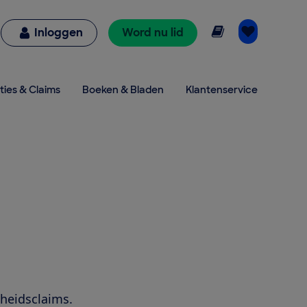
Online lezen
Inloggen
Word nu lid
ties & Claims
Boeken & Bladen
Klantenservice
heidsclaims.