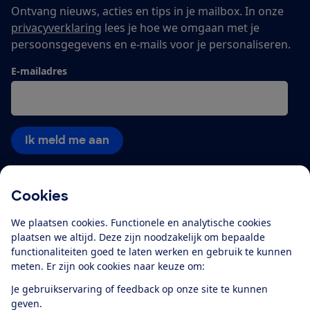
Ontvang nieuws, acties en tips in je mailbox. In onze
privacyverklaring
lees je hoe we omgaan met je
persoonsgegevens en e-mails voor je personaliseren.
E-mailadres
Ik meld me aan
Cookies
Service & Contact
We plaatsen cookies. Functionele en analytische cookies
Over ons
plaatsen we altijd. Deze zijn noodzakelijk om bepaalde
functionaliteiten goed te laten werken en gebruik te kunnen
meten. Er zijn ook cookies naar keuze om:
Doe mee
Je gebruikservaring of feedback op onze site te kunnen
geven.