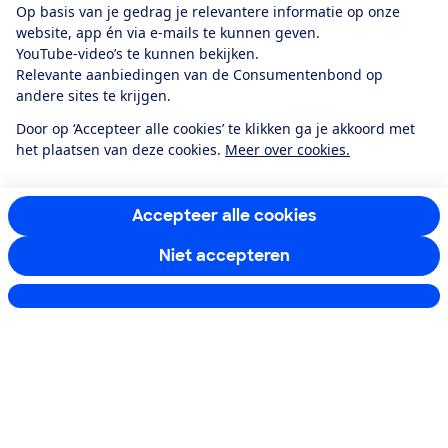
Boeken & Bladen
Op basis van je gedrag je relevantere informatie op onze
website, app én via e-mails te kunnen geven.
YouTube-video’s te kunnen bekijken.
Relevante aanbiedingen van de Consumentenbond op
Download de app
andere sites te krijgen.
Door op ‘Accepteer alle cookies’ te klikken ga je akkoord met
het plaatsen van deze cookies.
Meer over cookies.
Alles over de
Consumentenbond-
app
Accepteer alle cookies
Niet accepteren
Algemene Voorwaarden
Privacyverklaring
Cookiebeleid
Privacyvoorkeuren
Wijzigen & opzeggen
Instellingen aanpassen
Toegankelijkheid
RSS-feed nieuws
Facebook
Twitter
Instagram
Youtube
LinkedIn
12.901
consumenten
beoordelen de Consumentenbond
met gemiddeld
een
8,4