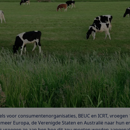
els voor consumentenorganisaties, BEUC en ICRT, vroegen 
meer Europa, de Verenigde Staten en Australië naar hun e
 vroegen ze aan hen hoe dit zou moeten worden aangepak