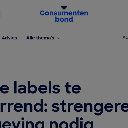
Homepage van de Consumentenbond
h Advies
Alle thema's
Ac
 labels te
rrend: strenger
geving nodig