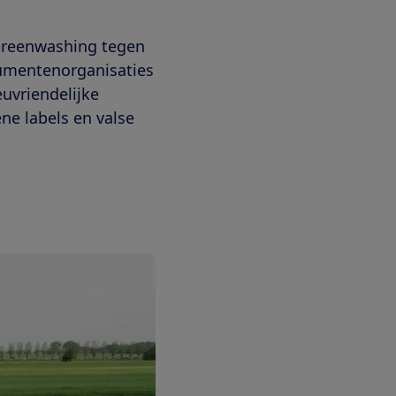
greenwashing tegen
umentenorganisaties
euvriendelijke
ne labels en valse