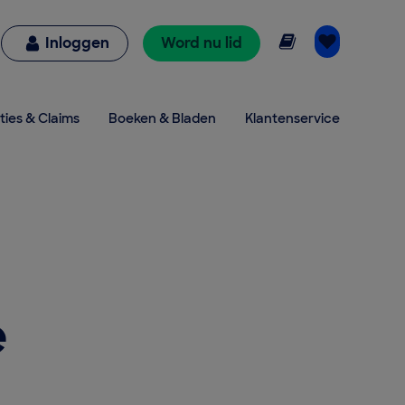
Online lezen
Inloggen
Word nu lid
ties & Claims
Boeken & Bladen
Klantenservice
e