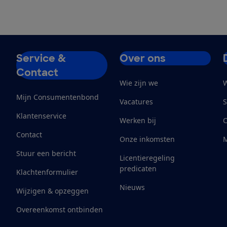
Service &
Over ons
Contact
Wie zijn we
W
Mijn Consumentenbond
Vacatures
S
Klantenservice
Werken bij
Contact
Onze inkomsten
M
Stuur een bericht
Licentieregeling
predicaten
Klachtenformulier
Nieuws
Wijzigen & opzeggen
Overeenkomst ontbinden