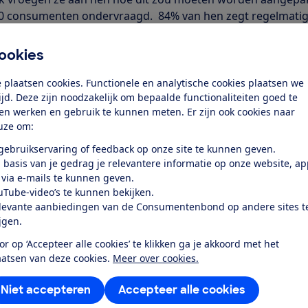
 consumenten ondervraagd. 84% van hen zegt regelmatig
atie bij het kopen van producten of diensten. Maar bijna t
el groene labels en logo’s zijn, die vooral bedoeld lijken voo
ookies
et lastig om te beoordelen of milieuclaims kloppen.
 plaatsen cookies. Functionele en analytische cookies plaatsen we
 vaak niet aan welke voorwaarden een bedrijf moet vol
tijd. Deze zijn noodzakelijk om bepaalde functionaliteiten goed te
bruiken. Zo denkt een meerderheid van de ondervraagden d
ten werken en gebruik te kunnen meten. Er zijn ook cookies naar
etekent dat producten gemaakt zijn zonder CO2-uitstoot. M
uze om:
 9 van de 10 mensen denkt dat bedrijven die CO2-claims geb
 gebruikservaring of feedback op onze site te kunnen geven.
 om hun uitstoot te verminderen. Maar dat is niet zo.
 basis van je gedrag je relevantere informatie op onze website, a
ntroleerd
 via e-mails te kunnen geven.
uTube-video’s te kunnen bekijken.
levante aanbiedingen van de Consumentenbond op andere sites t
teur Consumentenbond: ‘Uit het onderzoek blijkt duidelijk 
ijgen.
enlijk is om greenwashing te herkennen. Het zou ook niet
moeten zijn om waar van onwaar te onderscheiden.
or op ‘Accepteer alle cookies’ te klikken ga je akkoord met het
aatsen van deze cookies.
Meer over cookies.
, terecht wat ons betreft, dat de overheid ervoor zorgt 
etrouwbaar zijn.’Driekwart van de ondervraagde consument
Niet accepteren
Accepteer alle cookies
s en labels alleen gebruikt mogen worden als ze zijn goed