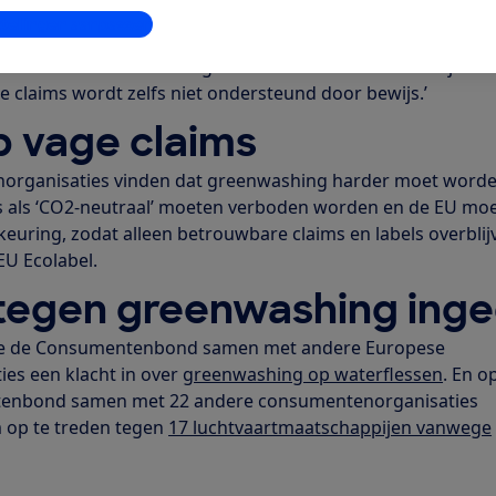
stellingen aanpassen
et het geval. Sterker nog, uit een onderzoek van de Europes
ar liefst de helft van de groene claims niet of nauwelijks is
e claims wordt zelfs niet ondersteund door bewijs.’
 vage claims
organisaties vinden dat greenwashing harder moet word
s als ‘CO2-neutraal’ moeten verboden worden en de EU mo
euring, zodat alleen betrouwbare claims en labels overblij
EU Ecolabel.
 tegen greenwashing ing
e de Consumentenbond samen met andere Europese
es een klacht in over
greenwashing op waterflessen
. En o
ntenbond samen met 22 andere consumentenorganisaties
 op te treden tegen
17 luchtvaartmaatschappijen vanwege