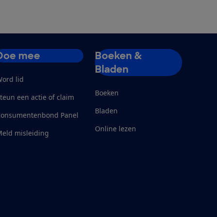
Doe mee
Boeken &
Bladen
ord lid
Boeken
teun een actie of claim
Bladen
Consumentenbond Panel
Online lezen
eld misleiding