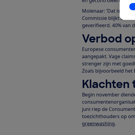
en gecontroleerd.'
In
Molenaar: ’Dat is nu ni
Commissie blijkt dat ma
geverifieerd. 40% van d
Verbod op
Europese consumenten
aangepakt. Vage claim
strenger zijn met goedk
Zoals bijvoorbeeld het 
Klachten
Begin november diend
consumentenorganisati
juni riep de Consume
toezichthouders op om
greenwashing
.