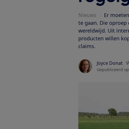
Nieuws
|
Er moeten
te gaan. Die oproe
wereldwijd. Uit inte
producten willen kop
claims.
Joyce Donat
W
Gepubliceerd op