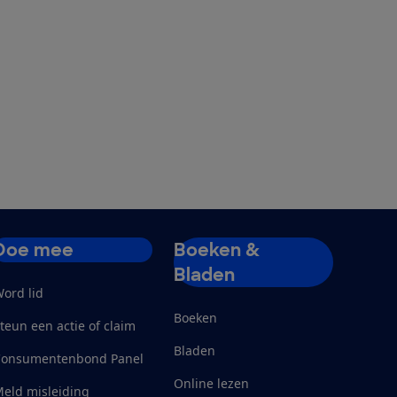
Doe mee
Boeken &
Bladen
ord lid
Boeken
teun een actie of claim
Bladen
Consumentenbond Panel
Online lezen
eld misleiding