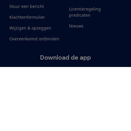
Stuur een bericht
Licentieregeling
predicaten
Klachtenformulier
Nieuws
Wijzigen & opzeggen
Overeenkomst ontbinden
Download de app
Alles over de
Consumentenbond-
app
Cookiebeleid
Privacyvoorkeuren
Wijzigen & opzeggen
Toeg
12.901
consumenten
beoordelen de Consumentenbond
met gemiddeld een
8,4