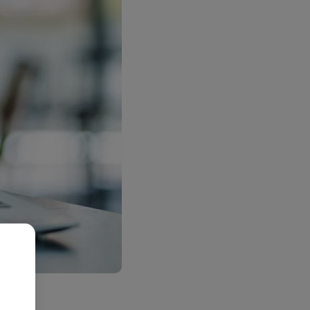
10-
ep de