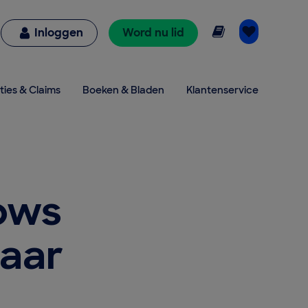
Online lezen
Inloggen
Word nu lid
ties & Claims
Boeken & Bladen
Klantenservice
dows
maar