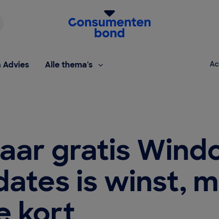
Homepage van de Consumentenbond
h Advies
Alle thema's
Ac
jaar gratis Win
ates is winst, 
te kort