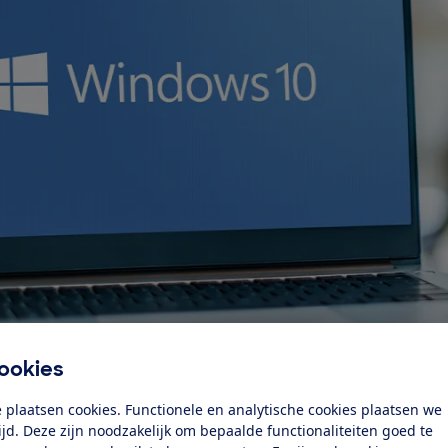
ookies
 plaatsen cookies. Functionele en analytische cookies plaatsen we
 oktober 2025 stoppen met de ondersteuning van Windows 
tijd. Deze zijn noodzakelijk om bepaalde functionaliteiten goed te
ze kwetsbaar zouden worden voor hackers. In juli 2025 ri