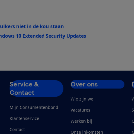
ikers niet in de kou staan
indows 10 Extended Security Updates
Service &
Over ons
Contact
Wie zijn we
W
Mijn Consumentenbond
Vacatures
S
Klantenservice
Werken bij
Contact
Onze inkomsten
M