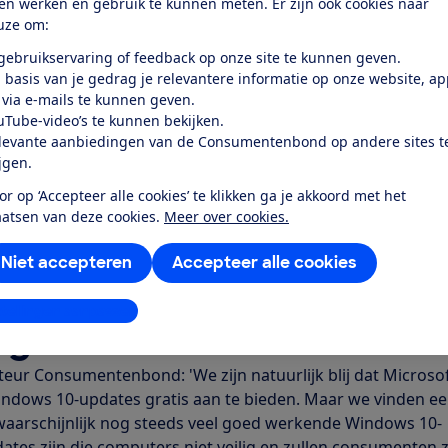
ten werken en gebruik te kunnen meten. Er zijn ook cookies naar
osoft op om Windows 10 langer te ondersteunen. Compu
uze om:
e en er zijn nog zeker 2 miljoen Nederlandse consumenten
 gebruikservaring of feedback op onze site te kunnen geven.
s 10-computers. Deze apparaten kunnen niet over op Wi
 basis van je gedrag je relevantere informatie op onze website, a
hardware-eisen.
 via e-mails te kunnen geven.
sbruik
uTube-video’s te kunnen bekijken.
levante aanbiedingen van de Consumentenbond op andere sites t
maximaal 1 jaar extra veiligheidsupdates aan tegen betalin
ijgen.
gde Microsoft aan dat dit gratis zou zijn voor consumenten 
or op ‘Accepteer alle cookies’ te klikken ga je akkoord met het
ensten gebruikten. De Consumentenbond vindt dat Microso
aatsen van deze cookies.
Meer over cookies.
tie misbruikte.
Microsoft laat die eis nu vallen
. Consumente
en, hebben nog wel een Microsoft-account nodig. Ook dat zo
Niet accepteren
Accepteer alle cookies
indt de Consumentenbond. Consumenten kunnen de updates
ren vanuit Windows
.
stellingen aanpassen
ng onvoldoende
teur Consumentenbond: 'We zijn natuurlijk blij dat Microso
indows 10-updates gratis aan te bieden. Maar we vinden ee
r waarschijnlijk nog steeds veel goed werkende Windows 10-
tes zijn die computers niet veilig en zullen consumenten 