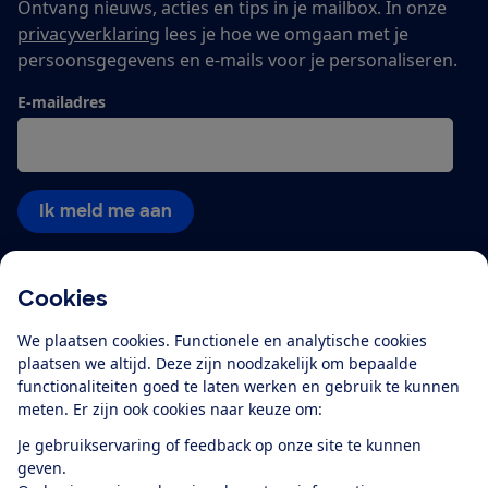
Ontvang nieuws, acties en tips in je mailbox. In onze
privacyverklaring
lees je hoe we omgaan met je
persoonsgegevens en e-mails voor je personaliseren.
E-mailadres
Ik meld me aan
Cookies
Service & Contact
We plaatsen cookies. Functionele en analytische cookies
Over ons
plaatsen we altijd. Deze zijn noodzakelijk om bepaalde
functionaliteiten goed te laten werken en gebruik te kunnen
meten. Er zijn ook cookies naar keuze om:
Doe mee
Je gebruikservaring of feedback op onze site te kunnen
geven.
Boeken & Bladen