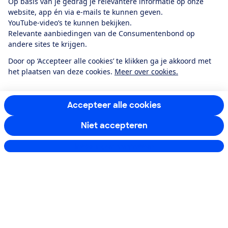
Op basis van je gedrag je relevantere informatie op onze
website, app én via e-mails te kunnen geven.
YouTube-video’s te kunnen bekijken.
Relevante aanbiedingen van de Consumentenbond op
Download de app
andere sites te krijgen.
Door op ‘Accepteer alle cookies’ te klikken ga je akkoord met
het plaatsen van deze cookies.
Meer over cookies.
Alles over de
Consumentenbond-
app
Accepteer alle cookies
Niet accepteren
Algemene Voorwaarden
Privacyverklaring
Cookiebeleid
Privacyvoorkeuren
Wijzigen & opzeggen
Instellingen aanpassen
Toegankelijkheid
RSS-feed nieuws
Facebook
Twitter
Instagram
Youtube
LinkedIn
12.901
consumenten
beoordelen de Consumentenbond
met gemiddeld
een
8,4