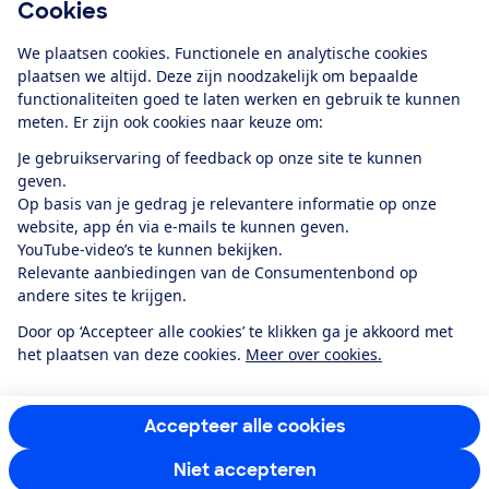
Cookies
persoonsgegevens en e-mails voor je personaliseren.
E-mailadres
We plaatsen cookies. Functionele en analytische cookies
plaatsen we altijd. Deze zijn noodzakelijk om bepaalde
functionaliteiten goed te laten werken en gebruik te kunnen
meten. Er zijn ook cookies naar keuze om:
Je gebruikservaring of feedback op onze site te kunnen
Ik meld me aan
geven.
Op basis van je gedrag je relevantere informatie op onze
website, app én via e-mails te kunnen geven.
YouTube-video’s te kunnen bekijken.
Service & Contact
Relevante aanbiedingen van de Consumentenbond op
andere sites te krijgen.
Over ons
Door op ‘Accepteer alle cookies’ te klikken ga je akkoord met
het plaatsen van deze cookies.
Meer over cookies.
Doe mee
Accepteer alle cookies
Boeken & Bladen
Niet accepteren