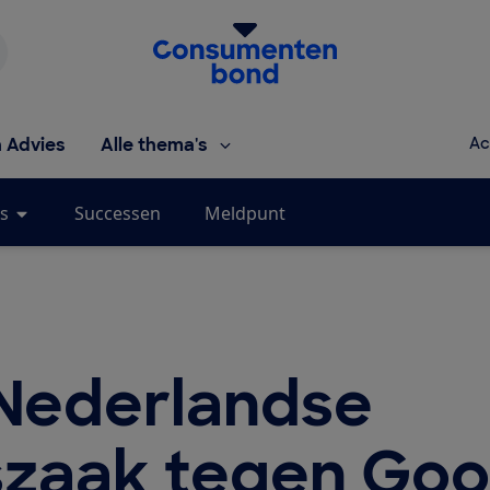
Homepage van de Consumentenbond
h Advies
Alle thema's
Ac
s
Successen
Meldpunt
 Nederlandse
szaak tegen Goo