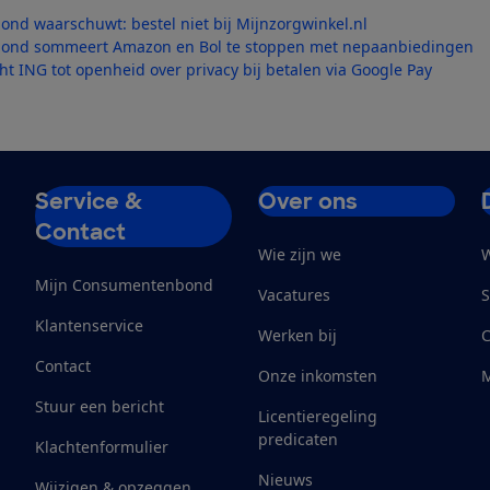
d waarschuwt: bestel niet bij Mijnzorgwinkel.nl
nd sommeert Amazon en Bol te stoppen met nepaanbiedingen
ht ING tot openheid over privacy bij betalen via Google Pay
Service &
Over ons
Contact
Wie zijn we
W
Mijn Consumentenbond
Vacatures
S
Klantenservice
Werken bij
Contact
Onze inkomsten
M
Stuur een bericht
Licentieregeling
predicaten
Klachtenformulier
Nieuws
Wijzigen & opzeggen