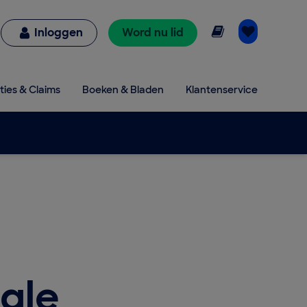
Online lezen
Inloggen
Word nu lid
ties & Claims
Boeken & Bladen
Klantenservice
gle