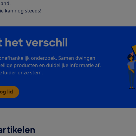
land.
ie
kan nog steeds!
t het verschil
onafhankelijk onderzoek. Samen dwingen
veilige producten en duidelijke informatie af.
 luider onze stem.
g lid
rtikelen