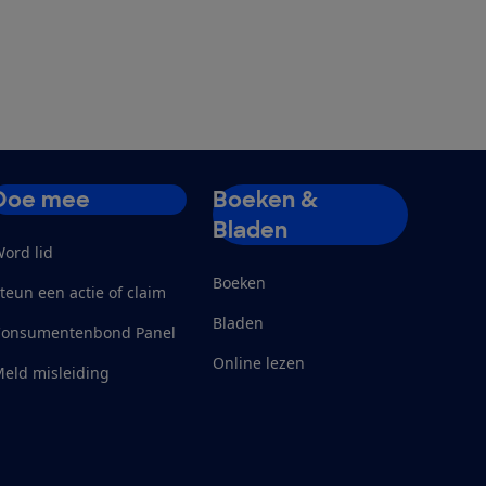
Doe mee
Boeken &
Bladen
ord lid
Boeken
teun een actie of claim
Bladen
Consumentenbond Panel
Online lezen
eld misleiding