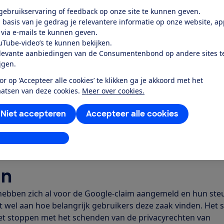
 stap op weg naar een grote verandering in hoe Google om
 gebruikservaring of feedback op onze site te kunnen geven.
 En een belangrijke stap op weg naar compensatie voor
 basis van je gedrag je relevantere informatie op onze website, a
 via e-mails te kunnen geven.
et tijdens de zitting alleen gaat over de vraag of de stichti
uTube-video’s te kunnen bekijken.
ogle nog iedere dag de privacyrechten van de miljoenen
levante aanbiedingen van de Consumentenbond op andere sites t
ijgen.
hiktheid' van de stichting volgt op 15 januari 2025.
or op ‘Accepteer alle cookies’ te klikken ga je akkoord met het
rgoeding
aatsen van deze cookies.
Meer over cookies.
 samen met de Stichting Bescherming Privacybelangen de 
Niet accepteren
Accepteer alle cookies
n dat Google stopt met het illegaal verzamelen en verwerk
dse consumenten om er zelf aan te verdienen. Daarnaast 
stellingen aanpassen
 schadevergoeding betalen voor het jarenlang overtreden 
an
ebben zich al voor de Google-claim aangemeld en hun ste
t wel aan hoe belangrijk gebruikers deze zaak vinden. Het s
oet stoppen met het schenden van de privacyrechten van