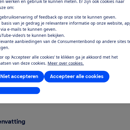
ten werken en gebruik te kunnen meten. Er zijn ook cookies naar
uze om:
k toegang tot deze test?
 gebruikservaring of feedback op onze site te kunnen geven.
 basis van je gedrag je relevantere informatie op onze website, a
 via e-mails te kunnen geven.
Word lid
uTube-video’s te kunnen bekijken.
levante aanbiedingen van de Consumentenbond op andere sites t
Al lid? Log in
ijgen.
or op ‘Accepteer alle cookies’ te klikken ga je akkoord met het
aatsen van deze cookies.
Meer over cookies.
Niet accepteren
Accepteer alle cookies
r dit product
stellingen aanpassen
even door de Consumentenbond
nvatting