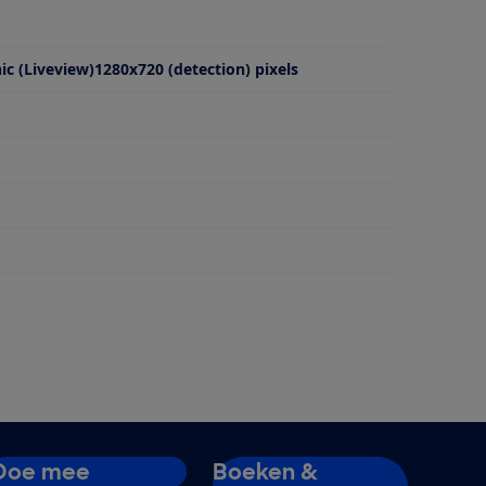
c (Liveview)1280x720 (detection) pixels
brikant
Doe mee
Boeken &