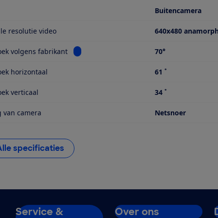
Buitencamera
e resolutie video
640x480 anamorphi
Bekijk informatie voor Beeldhoek volgens fa
ek volgens fabrikant
70°
ek horizontaal
61 ˚
ek verticaal
34 ˚
g van camera
Netsnoer
Alle specificaties
Service &
Over ons