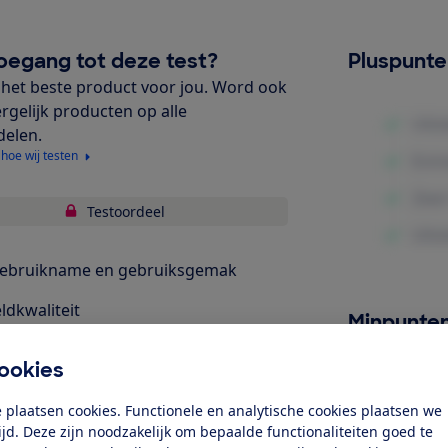
oegang tot deze test?
Pluspunt
het beste product voor jou. Word ook
ergelijk producten op alle
delen.
 hoe wij testen
Testoordeel
gebruikname en gebruiksgemak
ldkwaliteit
Minpunte
egingsdetectie en notificaties
ookies
dacht voor veiligheid en privacy
 plaatsen cookies. Functionele en analytische cookies plaatsen we
uidskwaliteit
tijd. Deze zijn noodzakelijk om bepaalde functionaliteiten goed te