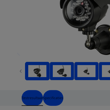
Testresultaat
Specificaties