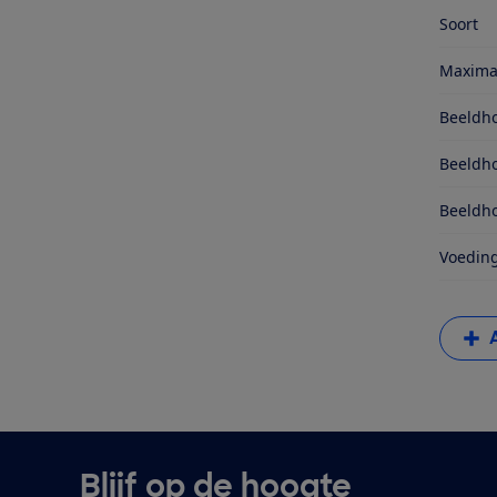
Soort
Maximal
Beeldho
Beeldho
Beeldho
Voedin
Blijf op de hoogte