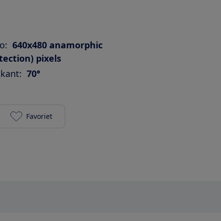
o:
640x480 anamorphic
ection) pixels
kant:
70°
Favoriet
KlikAanKlikUit IPCAM-3000 toevoegen aan je favori