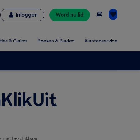
Online lezen
Inloggen
Word nu lid
ties & Claims
Boeken & Bladen
Klantenservice
KlikUit
js niet beschikbaar