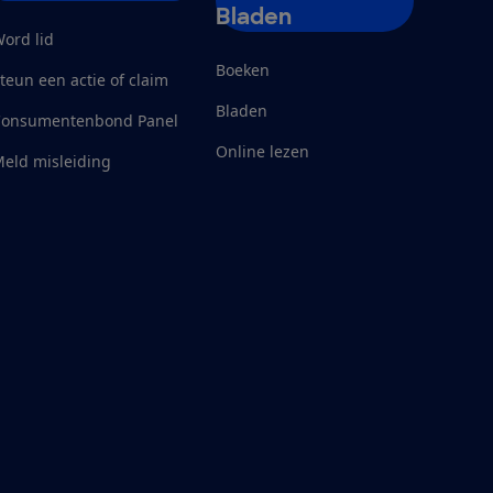
Bladen
ord lid
Boeken
teun een actie of claim
Bladen
Consumentenbond Panel
Online lezen
eld misleiding