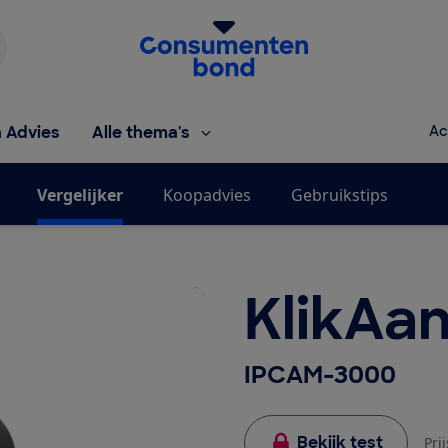
Homepage van de Consumentenbond
h Advies
Alle thema's
Ac
Vergelijker
Koopadvies
Gebruikstips
KlikAan
IPCAM-3000
Bekijk test
Pri