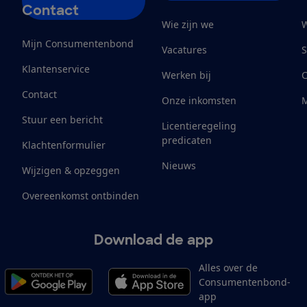
Contact
Wie zijn we
W
Mijn Consumentenbond
Vacatures
S
Klantenservice
Werken bij
Contact
Onze inkomsten
M
Stuur een bericht
Licentieregeling
predicaten
Klachtenformulier
Nieuws
Wijzigen & opzeggen
Overeenkomst ontbinden
Download de app
Alles over de
Consumentenbond-
app