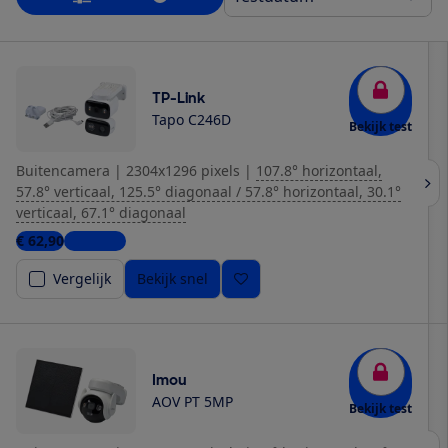
TP-Link
Tapo C246D
Bekijk test
Buitencamera
|
2304x1296 pixels
|
107.8° horizontaal,
57.8° verticaal, 125.5° diagonaal / 57.8° horizontaal, 30.1°
verticaal, 67.1° diagonaal
€ 62,90
5 winkels
Vergelijk
Bekijk snel
Imou
AOV PT 5MP
Bekijk test