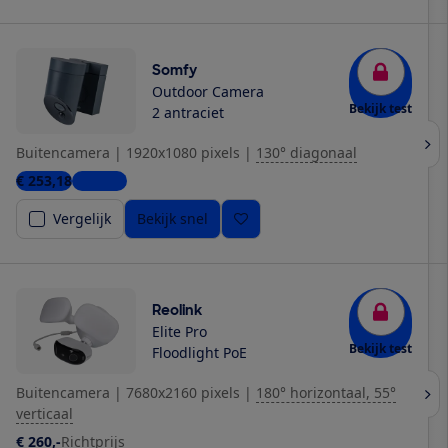
Somfy
Outdoor Camera
Bekijk test
2 antraciet
Buitencamera
|
1920x1080 pixels
|
130° diagonaal
€ 253,18
1 winkel
Vergelijk
Bekijk snel
Reolink
Elite Pro
Bekijk test
Floodlight PoE
Buitencamera
|
7680x2160 pixels
|
180° horizontaal, 55°
verticaal
€ 260,-
Richtprijs