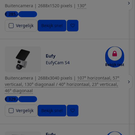
Buitencamera
|
2688x1520 pixels
|
130°
€ 285,-
3 winkels
Vergelijk
Bekijk snel
Eufy
EufyCam S4
Bekijk test
Buitencamera
|
2688x3040 pixels
|
107° horizontaal, 57°
verticaal, 130° diagonaal / 40° horizontaal, 23° verticaal,
46° diagonaal
€ 329,-
6 winkels
Vergelijk
Bekijk snel
Eufy