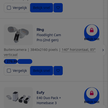
Vergelijk
Bekijk snel
Ring
Floodlight Cam
Bekijk test
Pro (2nd gen)
Buitencamera
|
3840x2160 pixels
|
140° horizontaal, 85°
verticaal
€ 279,99
4 winkels
Vergelijk
Bekijk snel
Eufy
E40 Duo Pack +
Bekijk test
Homebase 3