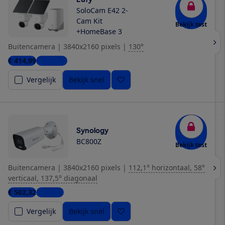
SoloCam E42 2-
Cam Kit
Bekijk test
+HomeBase 3
Buitencamera
|
3840x2160 pixels
|
130°
€ 414,99
6 winkels
Vergelijk
Bekijk snel
Synology
BC800Z
Bekijk test
Buitencamera
|
3840x2160 pixels
|
112,1° horizontaal, 58°
verticaal, 137,5° diagonaal
€ 502,32
1 winkel
Vergelijk
Bekijk snel