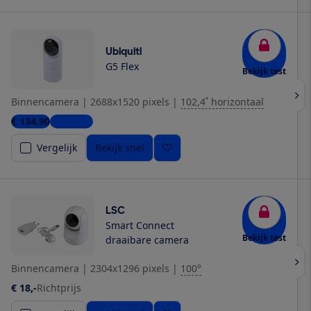
Ubiquiti
G5 Flex
Bekijk test
Binnencamera
|
2688x1520 pixels
|
102,4˚ horizontaal
€ 134,90
2 winkels
Vergelijk
Bekijk snel
LSC
Smart Connect
Bekijk test
draaibare camera
Binnencamera
|
2304x1296 pixels
|
100°
€ 18,-
Richtprijs