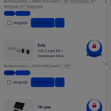
Buitencamera
|
2880x1620 pixels
|
76° horizontaal, 41°
verticaal, 91° diagonaal
€ 113,-
5 winkels
Vergelijk
Bekijk snel
Eufy
C35 2-cam kit +
Bekijk test
Homebase Mini
Buitencamera
|
1920x1080 pixels
|
130°
€ 129,-
5 winkels
Vergelijk
Bekijk snel
TP-Link