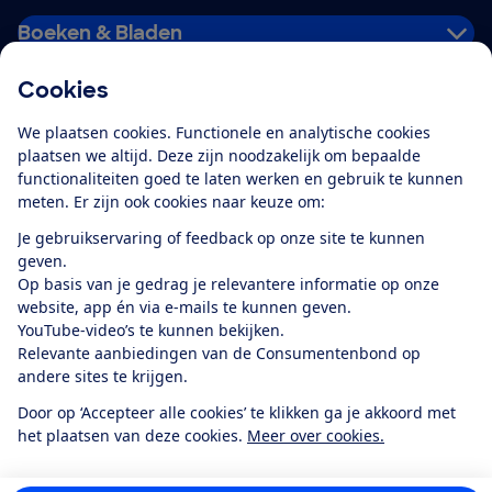
Boeken & Bladen
Cookies
Download de app
We plaatsen cookies. Functionele en analytische cookies
plaatsen we altijd. Deze zijn noodzakelijk om bepaalde
functionaliteiten goed te laten werken en gebruik te kunnen
meten. Er zijn ook cookies naar keuze om:
Alles over de
Consumentenbond-
Je gebruikservaring of feedback op onze site te kunnen
app
geven.
Op basis van je gedrag je relevantere informatie op onze
website, app én via e-mails te kunnen geven.
Algemene Voorwaarden
Privacyverklaring
YouTube-video’s te kunnen bekijken.
Cookiebeleid
Privacyvoorkeuren
Wijzigen & opzeggen
Relevante aanbiedingen van de Consumentenbond op
Toegankelijkheid
andere sites te krijgen.
RSS-feed nieuws
Facebook
Twitter
Instagram
Youtube
LinkedIn
Door op ‘Accepteer alle cookies’ te klikken ga je akkoord met
het plaatsen van deze cookies.
Meer over cookies.
12.901
consumenten
beoordelen de Consumentenbond
met gemiddeld
een
8,4