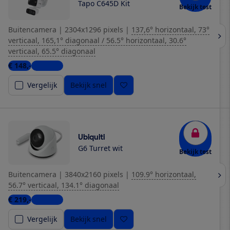
Tapo C645D Kit
Bekijk test
Buitencamera
|
2304x1296 pixels
|
137,6° horizontaal, 73°
verticaal, 165,1° diagonaal / 56.5° horizontaal, 30.6°
verticaal, 65.5° diagonaal
€ 148,-
3 winkels
Vergelijk
Bekijk snel
Ubiquiti
G6 Turret wit
Bekijk test
Buitencamera
|
3840x2160 pixels
|
109.9° horizontaal,
56.7° verticaal, 134.1° diagonaal
€ 219,-
3 winkels
Vergelijk
Bekijk snel