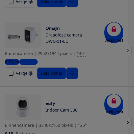
Vergelijk
Bekijk snel
Omajin
Draadloze camera
Bekijk test
OWC-01-EU
Buitencamera
|
2952x1944 pixels
|
140°
€ 79,99
2 winkels
Vergelijk
Bekijk snel
Eufy
Indoor Cam E30
Bekijk test
Binnencamera
|
3840x2160 pixels
|
125°
€ 80,-
Richtprijs