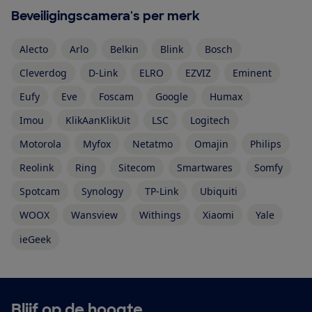
Beveiligingscamera's per merk
Alecto
Arlo
Belkin
Blink
Bosch
Cleverdog
D-Link
ELRO
EZVIZ
Eminent
Eufy
Eve
Foscam
Google
Humax
Imou
KlikAanKlikUit
LSC
Logitech
Motorola
Myfox
Netatmo
Omajin
Philips
Reolink
Ring
Sitecom
Smartwares
Somfy
Spotcam
Synology
TP-Link
Ubiquiti
WOOX
Wansview
Withings
Xiaomi
Yale
ieGeek
Blijf op de hoogte