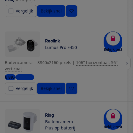
Vergelijk
Bekijk snel
Reolink
Lumus Pro E450
Bekijk test
Buitencamera
|
3840x2160 pixels
|
106° horizontaal, 56°
verticaal
€ 89,-
4 winkels
Vergelijk
Bekijk snel
Ring
Buitencamera
Bekijk test
Plus op batterij