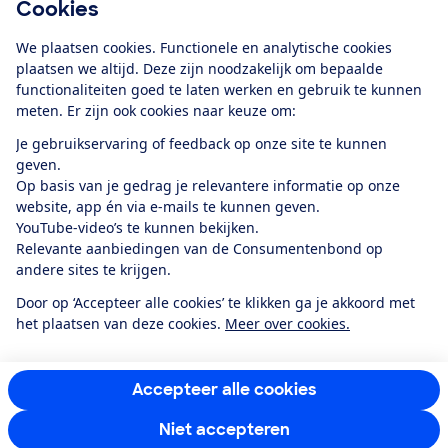
Cookies
Download de app
We plaatsen cookies. Functionele en analytische cookies
plaatsen we altijd. Deze zijn noodzakelijk om bepaalde
functionaliteiten goed te laten werken en gebruik te kunnen
meten. Er zijn ook cookies naar keuze om:
Alles over de
Consumentenbond-
Je gebruikservaring of feedback op onze site te kunnen
app
geven.
Op basis van je gedrag je relevantere informatie op onze
website, app én via e-mails te kunnen geven.
Algemene Voorwaarden
Privacyverklaring
YouTube-video’s te kunnen bekijken.
Cookiebeleid
Privacyvoorkeuren
Wijzigen & opzeggen
Relevante aanbiedingen van de Consumentenbond op
Toegankelijkheid
andere sites te krijgen.
RSS-feed nieuws
Facebook
Twitter
Instagram
Youtube
LinkedIn
Door op ‘Accepteer alle cookies’ te klikken ga je akkoord met
het plaatsen van deze cookies.
Meer over cookies.
12.901
consumenten
beoordelen de Consumentenbond
met gemiddeld
een
8,4
Accepteer alle cookies
Niet accepteren