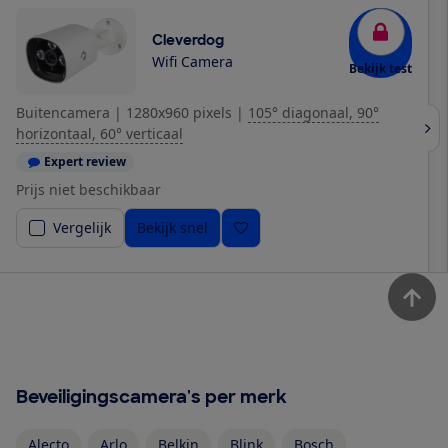
Cleverdog
Wifi Camera
Bekijk test
Buitencamera
|
1280x960 pixels
|
105° diagonaal, 90°
horizontaal, 60° verticaal
Expert review
Prijs niet beschikbaar
Vergelijk
Bekijk snel
Beveiligingscamera's per merk
Alecto
Arlo
Belkin
Blink
Bosch