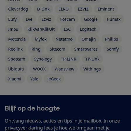
Cleverdog
D-Link
ELRO
EZVIZ
Eminent
Eufy
Eve
Ezviz
Foscam
Google
Humax
Imou
KlikAanKlikUit
LSC
Logitech
Motorola
Myfox
Netatmo
Omajin
Philips
Reolink
Ring
Sitecom
Smartwares
Somfy
Spotcam
Synology
TP-LINK
TP-Link
Ubiquiti
WOOX
Wansview
Withings
Xiaomi
Yale
ieGeek
Blijf op de hoogte
Ontvang nieuws, acties en tips in je mailbox. In onze
privacyverklaring
lees je hoe we omgaan met je