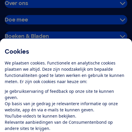
Over ons
Doe mee
Boeken & Bladen
Cookies
Download de app
We plaatsen cookies. Functionele en analytische cookies
plaatsen we altijd. Deze zijn noodzakelijk om bepaalde
functionaliteiten goed te laten werken en gebruik te kunnen
meten. Er zijn ook cookies naar keuze om:
Alles over de
Consumentenbond-
Je gebruikservaring of feedback op onze site te kunnen
app
geven.
Op basis van je gedrag je relevantere informatie op onze
website, app én via e-mails te kunnen geven.
Algemene Voorwaarden
Privacyverklaring
YouTube-video’s te kunnen bekijken.
Cookiebeleid
Privacyvoorkeuren
Wijzigen & opzeggen
Relevante aanbiedingen van de Consumentenbond op
Toegankelijkheid
andere sites te krijgen.