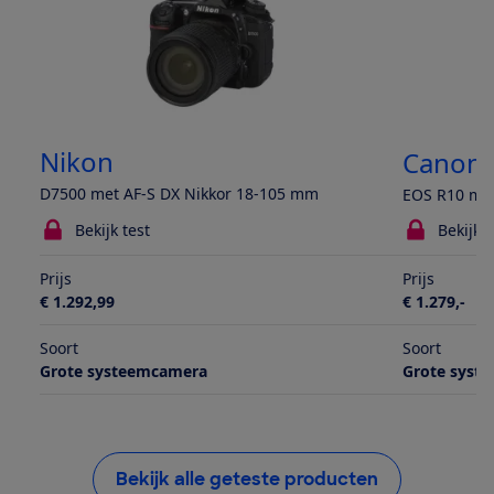
Nikon
Canon
D7500 met AF-S DX Nikkor 18-105 mm
EOS R10 met
Bekijk test
Bekijk t
Prijs
Prijs
€ 1.292,99
€ 1.279,-
Soort
Soort
Grote systeemcamera
Grote syst
Bekijk alle geteste producten