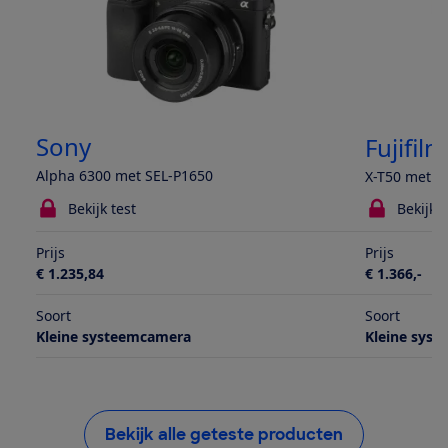
Sony
Fujifilm
Alpha 6300 met SEL-P1650
X-T50 met X
Bekijk test
Bekijk t
Prijs
Prijs
€ 1.235,84
€ 1.366,-
Soort
Soort
Kleine systeemcamera
Kleine sys
Bekijk alle geteste producten