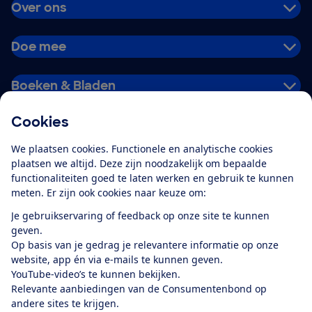
Over ons
Doe mee
Boeken & Bladen
Cookies
Download de app
We plaatsen cookies. Functionele en analytische cookies
plaatsen we altijd. Deze zijn noodzakelijk om bepaalde
functionaliteiten goed te laten werken en gebruik te kunnen
meten. Er zijn ook cookies naar keuze om:
Alles over de
Consumentenbond-
Je gebruikservaring of feedback op onze site te kunnen
app
geven.
Op basis van je gedrag je relevantere informatie op onze
website, app én via e-mails te kunnen geven.
Algemene Voorwaarden
Privacyverklaring
YouTube-video’s te kunnen bekijken.
Cookiebeleid
Privacyvoorkeuren
Wijzigen & opzeggen
Relevante aanbiedingen van de Consumentenbond op
Toegankelijkheid
andere sites te krijgen.