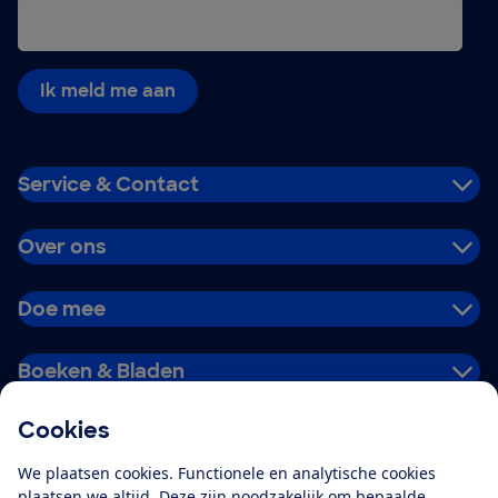
Ik meld me aan
Service & Contact
Over ons
Doe mee
Boeken & Bladen
Cookies
Download de app
We plaatsen cookies. Functionele en analytische cookies
plaatsen we altijd. Deze zijn noodzakelijk om bepaalde