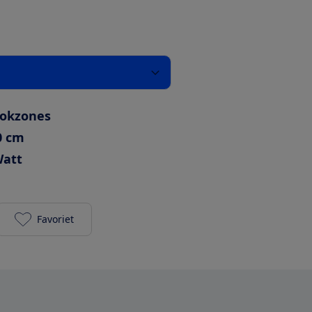
ookzones
0 cm
Watt
Favoriet
AEG IKE6445SFB toevoegen aan je favorieten