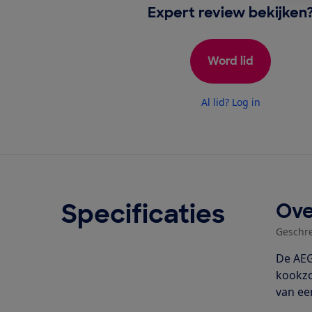
Expert review bekijken
Word lid
Al lid? Log in
Specificaties
Ove
Geschr
De AEG
kookzo
van ee