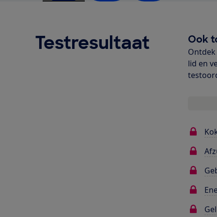
Testresultaat
Ook t
Ontdek 
lid en v
testoor
Ko
Afz
Ge
Ene
Gel