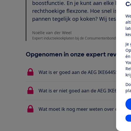
boostfunctie. En je kunt aan elke kant 
C
rechthoekige flexzone. Hoe snel is deze
We
pannen tegelijk op koken? Wij testen di
al
la
Noëlle van der Weel
ke
Expert inductiekookplaten bij de Consumentenbond
Je
Op
Opgenomen in onze expert review
én
Yo
Re
Wat is er goed aan de AEG IKE6445SFB?
kr
Do
Wat is er niet goed aan de AEG IKE6445SF
pl
Wat moet ik nog meer weten over de AEG
In