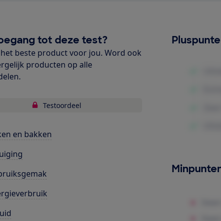
oegang tot deze test?
Pluspunt
het beste product voor jou. Word ook
ergelijk producten op alle
delen.
Testoordeel
ken en bakken
uiging
Minpunte
bruiksgemak
rgieverbruik
uid