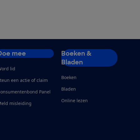
Doe mee
Boeken &
Bladen
ord lid
Boeken
teun een actie of claim
Bladen
Consumentenbond Panel
Online lezen
eld misleiding