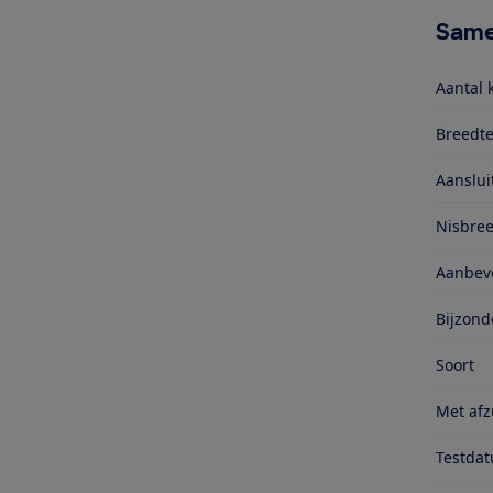
Same
Aantal 
Breedte
Aanslu
Nisbre
Aanbevo
Bijzond
Soort
Met afz
Testda