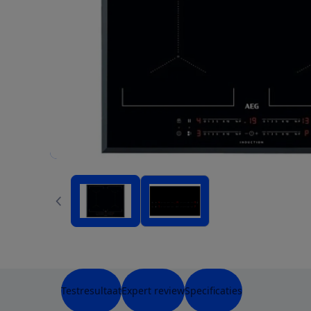
Testresultaat
Expert review
Specificaties