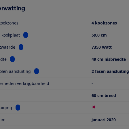
nvatting
kookzones
4 kookzones
Bekijk informatie voor Breedte kookplaat
 kookplaat
59,0 cm
Bekijk informatie voor Aansluitwaarde
itwaarde
7350 Watt
Bekijk informatie voor Nisbreedte
edte
49 cm nisbreedte
Bekijk informatie voor Aanbevolen aansluiting
len aansluiting
2 fasen aansluitin
erheden verkrijgbaarheid
-
60 cm breed
Bekijk informatie voor Met afzuiging
uiging
tum
januari 2020