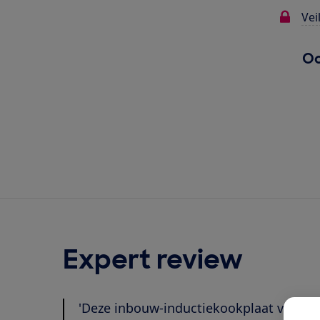
Vei
Oo
Expert review
'Deze inbouw-inductiekookplaat van 60