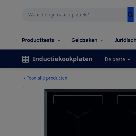
Zoeken
Producttests
Geldzaken
Juridisc
Inductiekookplaten
De beste
Toon alle producten