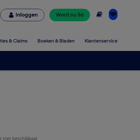
Online lezen
Inloggen
Word nu lid
ties & Claims
Boeken & Bladen
Klantenservice
js niet beschikbaar