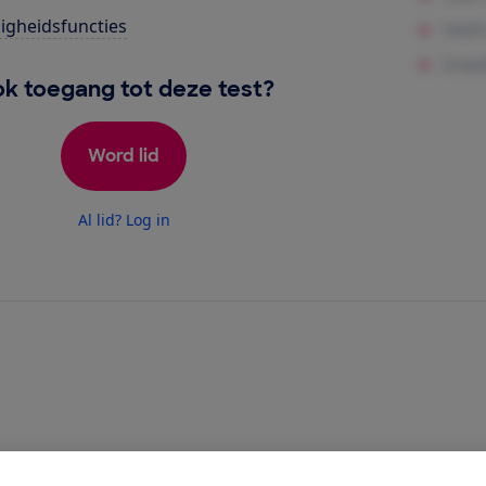
ligheidsfuncties
k toegang tot deze test?
Word lid
Al lid? Log in
 cm heeft 4 kookzones met elk een eigen