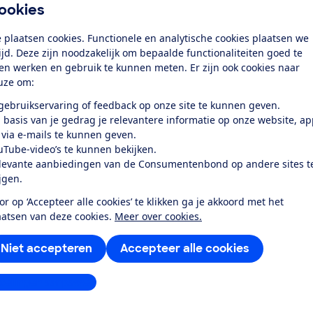
de 2 kookzones koppelen tot 1 grote
ookies
 kookplaat? En kun je er goed met 4
 plaatsen cookies. Functionele en analytische cookies plaatsen we
t en nog veel meer.'
tijd. Deze zijn noodzakelijk om bepaalde functionaliteiten goed te
ten werken en gebruik te kunnen meten. Er zijn ook cookies naar
uze om:
 gebruikservaring of feedback op onze site te kunnen geven.
 basis van je gedrag je relevantere informatie op onze website, a
 via e-mails te kunnen geven.
uTube-video’s te kunnen bekijken.
levante aanbiedingen van de Consumentenbond op andere sites t
ijgen.
or op ‘Accepteer alle cookies’ te klikken ga je akkoord met het
B?
aatsen van deze cookies.
Meer over cookies.
Niet accepteren
Accepteer alle cookies
 IKE6445SFB?
stellingen aanpassen