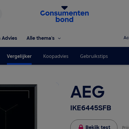
Homepage van de Consumentenbond
h Advies
Alle thema's
Ac
Vergelijker
Koopadvies
Gebruikstips
AEG
IKE6445SFB
Bekijk test
Pri