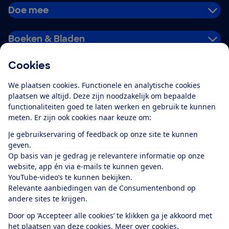
Doe mee
Boeken & Bladen
Cookies
Download de app
We plaatsen cookies. Functionele en analytische cookies
plaatsen we altijd. Deze zijn noodzakelijk om bepaalde
functionaliteiten goed te laten werken en gebruik te kunnen
meten. Er zijn ook cookies naar keuze om:
Alles over de
Consumentenbond-
Je gebruikservaring of feedback op onze site te kunnen
app
geven.
Op basis van je gedrag je relevantere informatie op onze
website, app én via e-mails te kunnen geven.
Algemene Voorwaarden
Privacyverklaring
YouTube-video’s te kunnen bekijken.
Cookiebeleid
Privacyvoorkeuren
Wijzigen & opzeggen
Relevante aanbiedingen van de Consumentenbond op
Toegankelijkheid
andere sites te krijgen.
RSS-feed nieuws
Facebook
Twitter
Instagram
Youtube
LinkedIn
Door op ‘Accepteer alle cookies’ te klikken ga je akkoord met
het plaatsen van deze cookies.
Meer over cookies.