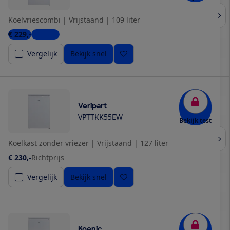
Koelvriescombi
|
Vrijstaand
|
109 liter
€ 229,-
1 winkel
Vergelijk
Bekijk snel
Veripart
VPTTKK55EW
Bekijk test
Koelkast zonder vriezer
|
Vrijstaand
|
127 liter
€ 230,-
Richtprijs
Vergelijk
Bekijk snel
Koenic