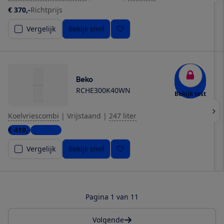
€ 370,-
Richtprijs
Vergelijk
Bekijk snel
Beko
RCHE300K40WN
Bekijk test
Koelvriescombi
|
Vrijstaand
|
247 liter
€ 419,-
5 winkels
Vergelijk
Bekijk snel
Pagina 1 van 11
Volgende