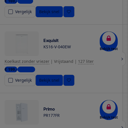
€ 169,-
1 winkel
Vergelijk
Bekijk snel
Exquisit
KS16-V-040EW
Bekijk test
Koelkast zonder vriezer
|
Vrijstaand
|
127 liter
€ 199,-
2 winkels
Vergelijk
Bekijk snel
Primo
PR177FR
Bekijk test