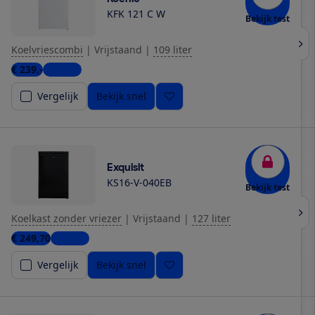
KFK 121 C W
Bekijk test
Koelvriescombi
|
Vrijstaand
|
109 liter
€ 239,-
1 winkel
Vergelijk
Bekijk snel
Exquisit
KS16-V-040EB
Bekijk test
Koelkast zonder vriezer
|
Vrijstaand
|
127 liter
€ 249,70
1 winkel
Vergelijk
Bekijk snel