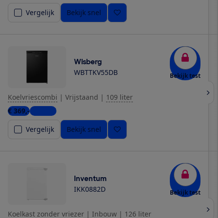
Vergelijk
Bekijk snel
Wisberg
WBTTKV55DB
Bekijk test
Koelvriescombi
|
Vrijstaand
|
109 liter
€ 369,-
1 winkel
Vergelijk
Bekijk snel
Inventum
IKK0882D
Bekijk test
Koelkast zonder vriezer
|
Inbouw
|
126 liter