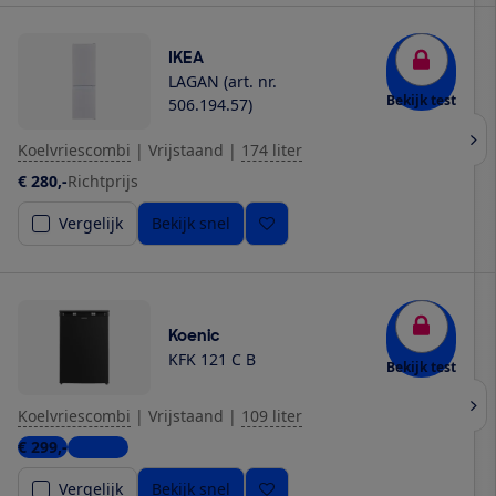
IKEA
LAGAN (art. nr.
Bekijk test
506.194.57)
Koelvriescombi
|
Vrijstaand
|
174 liter
€ 280,-
Richtprijs
Vergelijk
Bekijk snel
Koenic
KFK 121 C B
Bekijk test
Koelvriescombi
|
Vrijstaand
|
109 liter
€ 299,-
1 winkel
Vergelijk
Bekijk snel