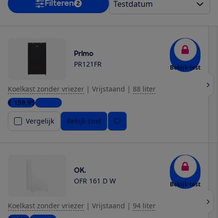
Filteren
2
Primo
PR121FR
Bekijk test
Koelkast zonder vriezer
|
Vrijstaand
|
88 liter
€ 159,95
1 winkel
Vergelijk
Bekijk snel
OK.
OFR 161 D W
Bekijk test
Koelkast zonder vriezer
|
Vrijstaand
|
94 liter