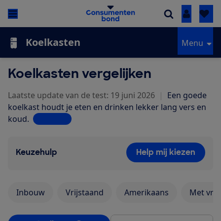
Inloggen
Koelkasten
Menu
Koelkasten vergelijken
Laatste update van de test: 19 juni 2026
|
Een goede
koelkast houdt je eten en drinken lekker lang vers en
koud.
Lees meer
Keuzehulp
Help mij kiezen
Inbouw
Vrijstaand
Amerikaans
Met vrie