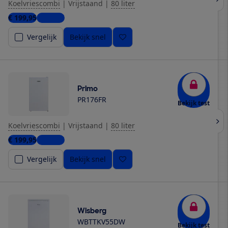
Koelvriescombi
|
Vrijstaand
|
80 liter
€ 199,95
1 winkel
Vergelijk
Bekijk snel
Primo
PR176FR
Bekijk test
Koelvriescombi
|
Vrijstaand
|
80 liter
€ 199,95
1 winkel
Vergelijk
Bekijk snel
Wisberg
WBTTKV55DW
Bekijk test