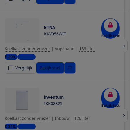
ETNA
KKV956WIT
Bekijk test
Koelkast zonder vriezer
|
Vrijstaand
|
133 liter
€ 299,-
5 winkels
Vergelijk
Bekijk snel
Inventum
IKK0882S
Bekijk test
Koelkast zonder vriezer
|
Inbouw
|
126 liter
€ 313,-
4 winkels