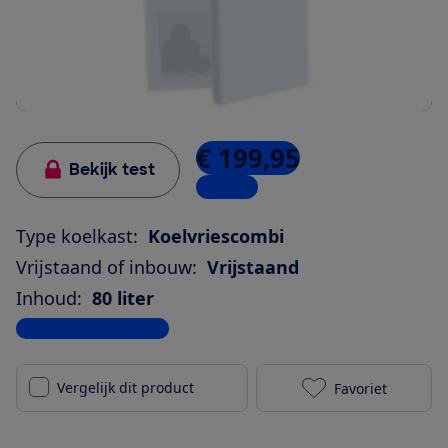
€ 199,95
Bekijk test
1 winkel
Type koelkast:
Koelvriescombi
Vrijstaand of inbouw:
Vrijstaand
Inhoud:
80 liter
Bekijk alle specificaties
Vergelijk dit product
Favoriet
Primo PR177FR