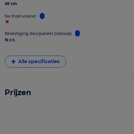
46 cm
Bekijk informatie voor No frost-vriezer
No frost-vriezer
Bekijk informatie voor Beves
Bevestiging deurpaneel (inbouw)
N.v.t.
Alle specificaties
Prijzen