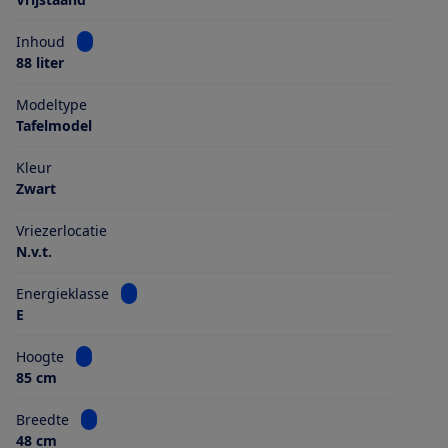
Bekijk informatie voor Inhoud
Inhoud
88 liter
Modeltype
Tafelmodel
Kleur
Zwart
Vriezerlocatie
N.v.t.
Bekijk informatie voor Energieklasse
Energieklasse
E
Bekijk informatie voor Hoogte
Hoogte
85 cm
Bekijk informatie voor Breedte
Breedte
48 cm