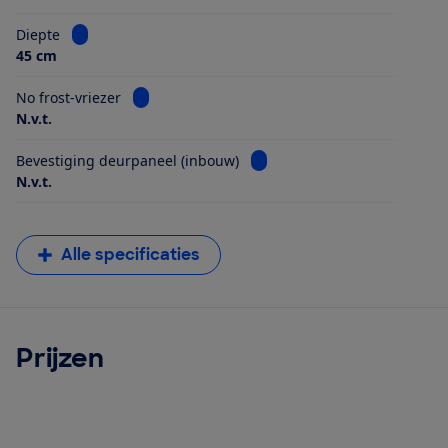
Bekijk informatie voor Diepte
Diepte
45 cm
Bekijk informatie voor No frost-vriezer
No frost-vriezer
N.v.t.
Bekijk informatie voor Beves
Bevestiging deurpaneel (inbouw)
N.v.t.
Alle specificaties
Prijzen