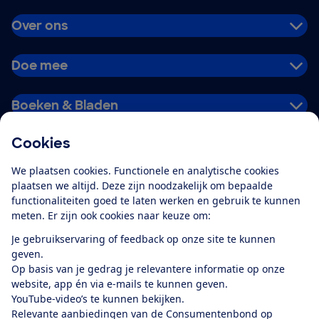
Over ons
Doe mee
Boeken & Bladen
Cookies
Download de app
We plaatsen cookies. Functionele en analytische cookies
plaatsen we altijd. Deze zijn noodzakelijk om bepaalde
functionaliteiten goed te laten werken en gebruik te kunnen
meten. Er zijn ook cookies naar keuze om:
Alles over de
Consumentenbond-
Je gebruikservaring of feedback op onze site te kunnen
app
geven.
Op basis van je gedrag je relevantere informatie op onze
website, app én via e-mails te kunnen geven.
Algemene Voorwaarden
Privacyverklaring
YouTube-video’s te kunnen bekijken.
Cookiebeleid
Privacyvoorkeuren
Wijzigen & opzeggen
Relevante aanbiedingen van de Consumentenbond op
Toegankelijkheid