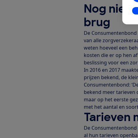
Nog niet 
In
brug
De Consumentenbond st
van alle zorgverzeker
weten hoeveel een beha
kosten die er op hen a
beslissing voor een zo
In 2016 en 2017 maakte
prijzen bekend, de klei
Consumentenbond: ‘De 
bekend meer tarieven 
maar op het eerste gezi
met het aantal en soort
Tarieven
De Consumentenbond ro
al hun tarieven openba