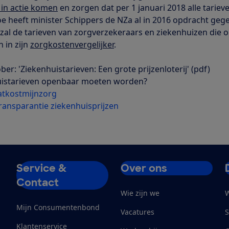
 in actie komen
en zorgen dat per 1 januari 2018 alle tariev
toe heeft minister Schippers de NZa al in 2016 opdracht geg
l de tarieven van zorgverzekeraars en ziekenhuizen die 
 in zijn
zorgkostenvergelijker
.
: 'Ziekenhuistarieven: Een grote prijzenloterij' (pdf)
nhuistarieven openbaar moeten worden?
atkostmijnzorg
transparantie ziekenhuisprijzen
Service &
Over ons
Contact
Wie zijn we
W
Mijn Consumentenbond
Vacatures
S
Klantenservice