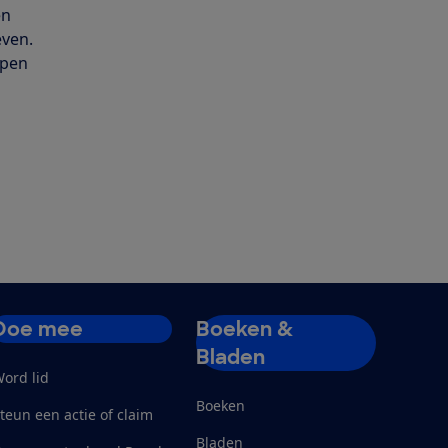
en
even.
open
Doe mee
Boeken &
Bladen
ord lid
Boeken
teun een actie of claim
Bladen