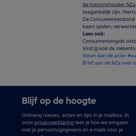
de toezichthouder NZa
toegankelijk zijn. Hier
De Consumentenbond za
kaart spelen, verwerken
Lees ook:
Consumentengids oktober
Vind jij ook de zieke
Steun dan de actie: #w
Brief aan de NZa over 
Blijf op de hoogte
Ontvang nieuws, acties en tips in je mailbox. In
onze
privacyverklaring
lees je hoe we omgaan
met je persoonsgegevens en e-mails voor je