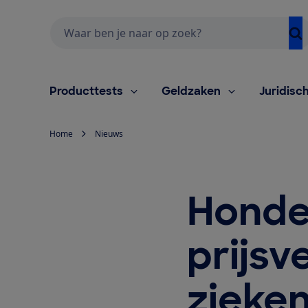
Zoeken
Producttests
Geldzaken
Juridisc
Home
Nieuws
Honde
prijsv
zieke