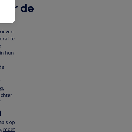
over de
rieven
oraf te
e
 in hun
de
r
g,
achter
’
n
aals op
n,
moet