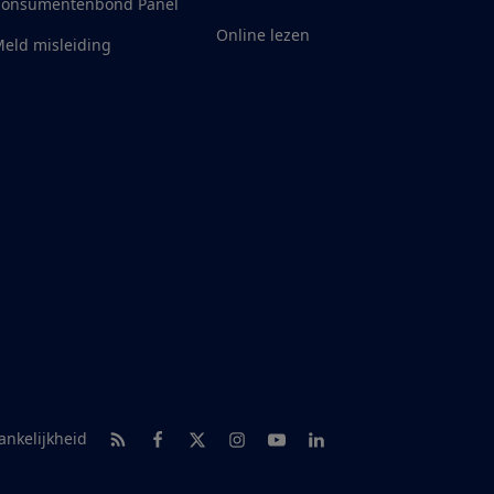
Consumentenbond Panel
Online lezen
eld misleiding
RSS-feed nieuws
Facebook
Twitter
Instagram
Youtube
LinkedIn
ankelijkheid