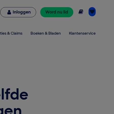
Online lezen
Inloggen
Word nu lid
ties & Claims
Boeken & Bladen
Klantenservice
elfde
gen