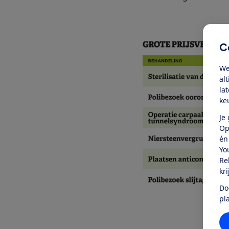
C
We
al
la
ke
Je
Op
én
Yo
Re
kr
Do
pl