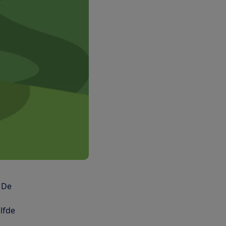
 De
lfde