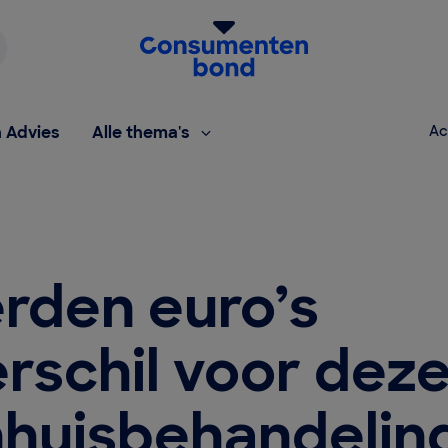
Homepage van de Consumentenbond
h Advies
Alle thema's
Ac
rden euro’s
erschil voor dez
nhuisbehandelin